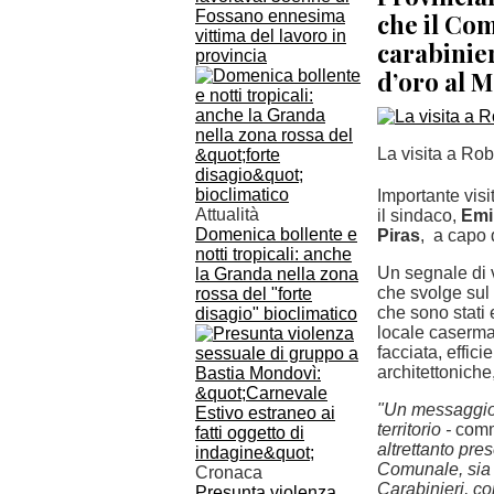
Fossano ennesima
che il Com
vittima del lavoro in
carabinie
provincia
d’oro al M
La visita a Ro
Importante visi
Attualità
il sindaco,
Emi
Domenica bollente e
Piras
, a capo 
notti tropicali: anche
Un segnale di 
la Granda nella zona
che svolge sul 
rossa del "forte
che sono stati e
disagio" bioclimatico
locale caserma 
facciata, effic
architettoniche,
"Un messaggio 
territorio -
comm
altrettanto pre
Comunale, sia d
Cronaca
Carabinieri, co
Presunta violenza