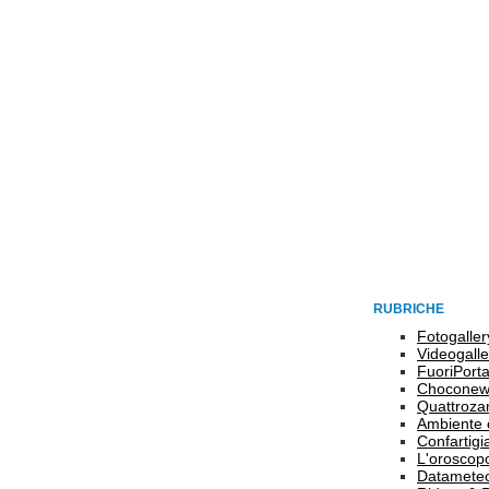
RUBRICHE
Fotogaller
Videogalle
FuoriPort
Choconew
Quattroz
Ambiente 
Confartigi
L'oroscop
Datamete