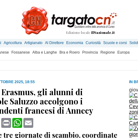
Edizione locale
IlNazionale.it
i
Agricoltura
Artigianato
Al Direttore
Economia
Curiosità
Scuole e corsi
Solid
anese
Fossanese
Alba e Langhe
Bra e Roero
Provincia
Regione
Europa
TTOBRE 2025, 18:55
IN B
 Erasmus, gli alunni di
gio
ole Saluzzo accolgono i
Cev
ndenti francesi di Annecy
zon
book
X
Print
WhatsApp
Email
Car
 tre giornate di scambio, coordinate