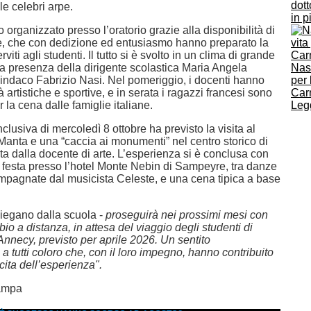
dot
e celebri arpe.
in p
o organizzato presso l’oratorio grazie alla disponibilità di
 che con dedizione ed entusiasmo hanno preparato la
erviti agli studenti. Il tutto si è svolto in un clima di grande
lla presenza della dirigente scolastica Maria Angela
Nas
indaco Fabrizio Nasi. Nel pomeriggio, i docenti hanno
per 
à artistiche e sportive, e in serata i ragazzi francesi sono
Car
er la cena dalle famiglie italiane.
Legg
clusiva di mercoledì 8 ottobre ha previsto la visita al
Manta e una “caccia ai monumenti” nel centro storico di
a dalla docente di arte. L’esperienza si è conclusa con
festa presso l’hotel Monte Nebin di Sampeyre, tra danze
mpagnate dal musicista Celeste, e una cena tipica a base
piegano dalla scuola -
proseguirà nei prossimi mesi con
bio a distanza, in attesa del viaggio degli studenti di
Annecy, previsto per aprile 2026. Un sentito
a tutti coloro che, con il loro impegno, hanno contribuito
cita dell’esperienza".
ampa