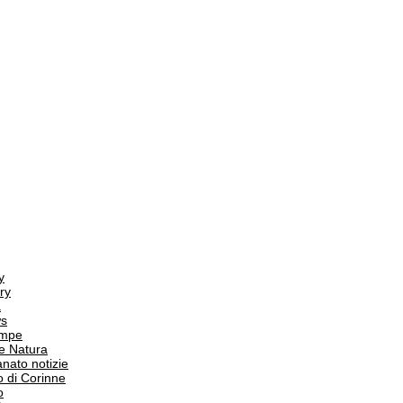
y
ry
a
s
ampe
e Natura
anato notizie
o di Corinne
o