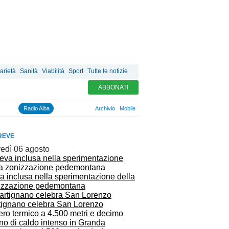
arietà
Sanità
Viabilità
Sport
Tutte le notizie
ABBONATI
Radio Alba
Archivio
Mobile
REVE
vedì 06 agosto
a inclusa nella sperimentazione della
izzazione pedemontana
tignano celebra San Lorenzo