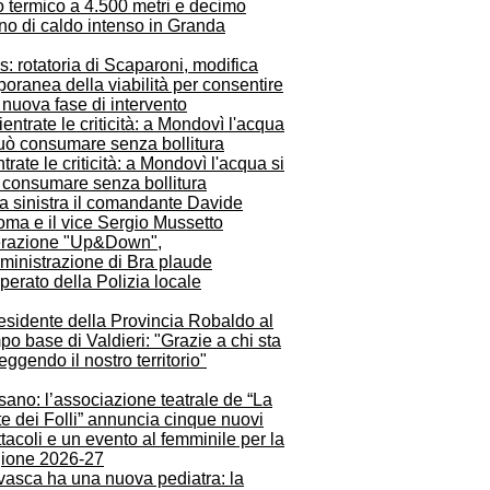
o termico a 4.500 metri e decimo
no di caldo intenso in Granda
: rotatoria di Scaparoni, modifica
oranea della viabilità per consentire
nuova fase di intervento
trate le criticità: a Mondovì l'acqua si
 consumare senza bollitura
razione "Up&Down",
ministrazione di Bra plaude
operato della Polizia locale
residente della Provincia Robaldo al
o base di Valdieri: "Grazie a chi sta
eggendo il nostro territorio"
ano: l’associazione teatrale de “La
e dei Folli” annuncia cinque nuovi
tacoli e un evento al femminile per la
gione 2026-27
vasca ha una nuova pediatra: la