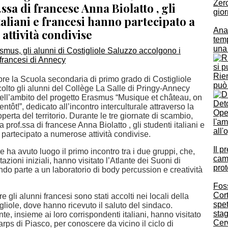
Zer
.ssa di francese Anna Biolatto , gli
gior
taliani e francesi hanno partecipato a
Anas
attività condivise
temp
una 
Rien
obre la Scuola secondaria di primo grado di Costigliole
può
olto gli alunni del Collège La Salle di Pringy-Annecy
nell’ambito del progetto Erasmus “Musique et château, on
ntôt!”, dedicato all’incontro interculturale attraverso la
Ope
perta del territorio. Durante le tre giornate di scambio,
l'am
 prof.ssa di francese Anna Biolatto , gli studenti italiani e
all'
partecipato a numerose attività condivise.
Il p
e ha avuto luogo il primo incontro tra i due gruppi, che,
camp
azioni iniziali, hanno visitato l’Atlante dei Suoni di
prot
do parte a un laboratorio di body percussion e creatività
Foss
Cort
e gli alunni francesi sono stati accolti nei locali della
spet
gliole, dove hanno ricevuto il saluto del sindaco.
sta
, insieme ai loro corrispondenti italiani, hanno visitato
Cer
Harps di Piasco, per conoscere da vicino il ciclo di