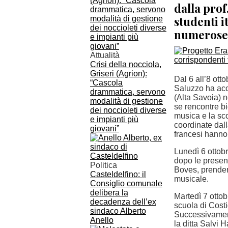
dalla prof
studenti i
numerose 
Attualità
Crisi della nocciola,
Griseri (Agrion):
Dal 6 all’8 ott
“Cascola
Saluzzo ha acc
drammatica, servono
(Alta Savoia) 
modalità di gestione
se rencontre bie
dei noccioleti diverse
musica e la sco
e impianti più
coordinate dalla
giovani”
francesi hanno 
Lunedì 6 ottobr
dopo le present
Politica
Boves, prenden
Casteldelfino: il
musicale.
Consiglio comunale
delibera la
Martedì 7 ottobr
decadenza dell’ex
scuola di Costi
sindaco Alberto
Successivamente
Anello
la ditta Salvi 