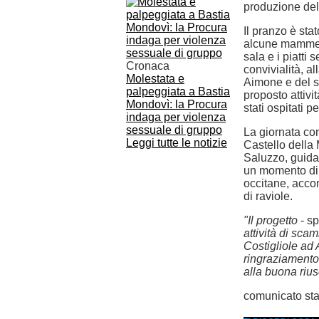
produzione dell
Il pranzo è stat
alcune mamme,
sala e i piatti s
Cronaca
convivialità, a
Molestata e
Aimone e del s
palpeggiata a Bastia
proposto attivit
Mondovì: la Procura
stati ospitati p
indaga per violenza
sessuale di gruppo
La giornata con
Leggi tutte le notizie
Castello della 
Saluzzo, guidat
un momento di 
occitane, acco
di raviole.
"Il progetto
- s
attività di scam
Costigliole ad 
ringraziamento 
alla buona rius
comunicato st