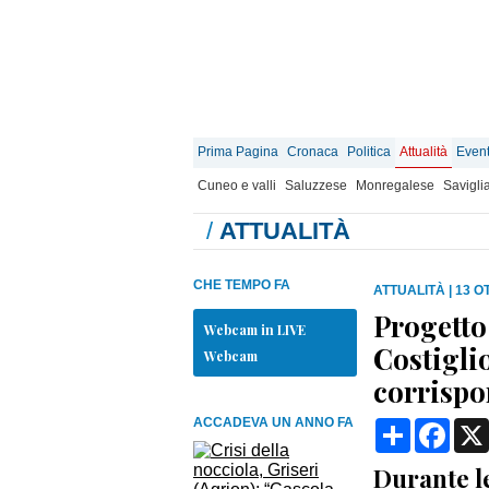
Prima Pagina
Cronaca
Politica
Attualità
Event
Cuneo e valli
Saluzzese
Monregalese
Savigli
/
ATTUALITÀ
CHE TEMPO FA
ATTUALITÀ
|
13 O
Progetto
Webcam in LIVE
Costigli
Webcam
corrispo
ACCADEVA UN ANNO FA
Condividi
Face
Durante le