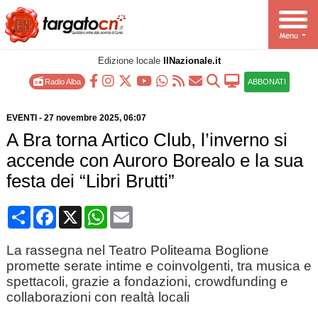
Edizione locale
IlNazionale.it
Radio Alba
ABBONATI
EVENTI
-
27 novembre 2025
, 06:07
A Bra torna Artico Club, l’inverno si
accende con Auroro Borealo e la sua
festa dei “Libri Brutti”
Condividi
Facebook
X
WhatsApp
Email
La rassegna nel Teatro Politeama Boglione
promette serate intime e coinvolgenti, tra musica e
spettacoli, grazie a fondazioni, crowdfunding e
collaborazioni con realtà locali