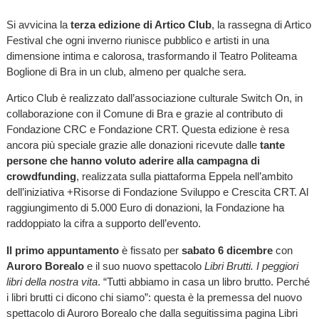
Si avvicina la
terza edizione di Artico Club
, la rassegna di Artico
Festival che ogni inverno riunisce pubblico e artisti in una
dimensione intima e calorosa, trasformando il Teatro Politeama
Boglione di Bra in un club, almeno per qualche sera.
Artico Club è realizzato dall’associazione culturale Switch On, in
collaborazione con il Comune di Bra e grazie al contributo di
Fondazione CRC e Fondazione CRT. Questa edizione è resa
ancora più speciale grazie alle donazioni ricevute dalle
tante
persone che hanno voluto aderire alla campagna di
crowdfunding
, realizzata sulla piattaforma Eppela nell’ambito
dell’iniziativa +Risorse di Fondazione Sviluppo e Crescita CRT. Al
raggiungimento di 5.000 Euro di donazioni, la Fondazione ha
raddoppiato la cifra a supporto dell’evento.
Il primo appuntamento
è
fissato per
sabato 6 dicembre
con
Auroro Borealo
e il suo nuovo spettacolo
Libri Brutti. I peggiori
libri della nostra vita
. “Tutti abbiamo in casa un libro brutto. Perché
i libri brutti ci dicono chi siamo”: questa è la premessa del nuovo
spettacolo di Auroro Borealo che dalla seguitissima pagina Libri