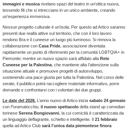
immagini e musica
rivelano spazi del teatro in un’ottica nuova,
tessendo fili che si intrecciano in un unico ambiente, creando
un’esperienza immersiva.
Nessun progetto culturale è un’isola. Per questo ad Artico saranno
presenti due realtà attive sul territorio, che con il loro lavoro
rendono Bra e il cuneese un luogo più luminoso. Si rinnova la
collaborazione con
Casa Pride
, associazione diventata
rapidamente un punto di riferimento per la comunità LGBTQIA+ in
Piemonte; mentre un nuovo spazio sarà affidato alla
Rete
Cuneese per la Palestina
, che mantiene alta l’attenzione sulla
situazione attuale e promuove progetti di autosviluppo,
sostenendo una pace giusta per tutta la Palestina. Nel corso delle
serate, il pubblico potrà raccogliere materiale informativo, porre
domande e confrontarsi con i volontari dei due gruppi.
Le date del 2026.
L’anno nuovo di Artico inizia
sabato 24 gennaio
con
Foramalocchiu
,
il nuovo spettacolo
della stand up comedian
torinese
Serena Bongiovanni
, la cui comicità è caratterizzata da
un linguaggio deflagrante, schietto e intelligente. Il
21 febbraio
quella ad Artico Club
sarà l’unica data piemontese finora