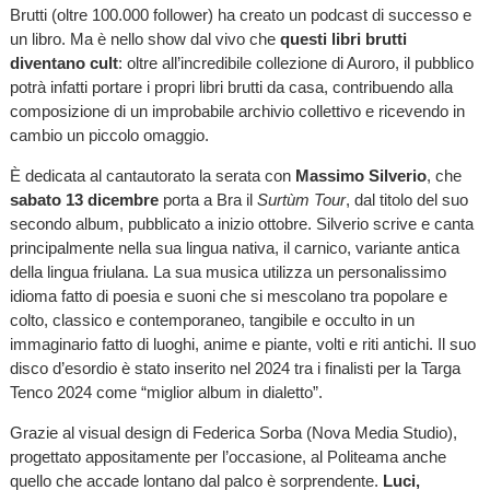
Brutti (oltre 100.000 follower) ha creato un podcast di successo e
un libro. Ma è nello show dal vivo che
questi libri brutti
diventano cult
: oltre all’incredibile collezione di Auroro, il pubblico
potrà infatti portare i propri libri brutti da casa, contribuendo alla
composizione di un improbabile archivio collettivo e ricevendo in
cambio un piccolo omaggio.
È dedicata al cantautorato la serata con
Massimo Silverio
, che
sabato 13 dicembre
porta a Bra il
Surtùm Tour
, dal titolo del suo
secondo album, pubblicato a inizio ottobre. Silverio scrive e canta
principalmente nella sua lingua nativa, il carnico, variante antica
della lingua friulana. La sua musica utilizza un personalissimo
idioma fatto di poesia e suoni che si mescolano tra popolare e
colto, classico e contemporaneo, tangibile e occulto in un
immaginario fatto di luoghi, anime e piante, volti e riti antichi. Il suo
disco d’esordio è stato inserito nel 2024 tra i finalisti per la Targa
Tenco 2024 come “miglior album in dialetto”.
Grazie al visual design di Federica Sorba (Nova Media Studio),
progettato appositamente per l’occasione, al Politeama anche
quello che accade lontano dal palco è sorprendente.
Luci,