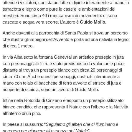
attende i visitatori, con statue fatte e dipinte interamente a mano in
terracotta e legno come pure le case e le ambientazioni dei
mestieri. Sono circa 40 i meccanismi di movimento: ci sono
cascate e acqua vera scorre. L’autore è
Guido Mollo.
Anche davanti alla parrocchia di Santa Paola si trova un percorso
che illustra gli impegni dell'Avvento e porta ad una natività in legno
di circa 1 metro.
In via Alba sotto la fontana Genevrai un artistico presepio in juta
con personaggi alti 1 m. è stato predisposto da volontari e poco
distante si trova un presepio bianco con circa 20 personaggi di
circa 70 cm. Anche questi personaggi, costruiti interamente a
mano con telaio di bacchette di ferro avvolte di strisce di juta e
ricoperte di scaiola, sono un lavoro di Guido Mollo.
Infine nella Rotonda di Cinzano è esposto un presepio stilizzato
bianco candido, che rappresenta il Natale con l'albero e la Natività
all’interno di un pino.
In paese si sussurra: “
Seguiamo gli alberi che ci illuminano il
percorso per giungere all’essenza del Natale”.