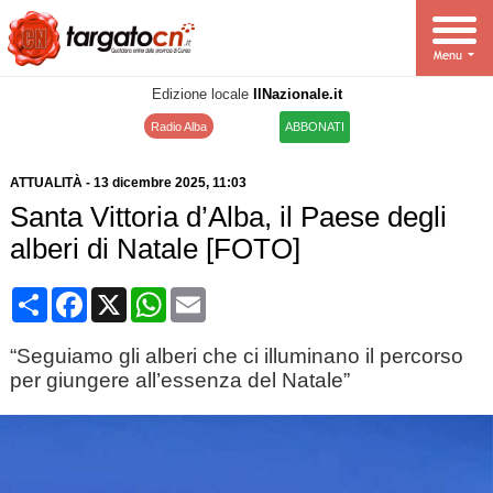
Edizione locale
IlNazionale.it
Radio Alba
ABBONATI
ATTUALITÀ
-
13 dicembre 2025
, 11:03
Santa Vittoria d’Alba, il Paese degli
alberi di Natale [FOTO]
Condividi
Facebook
X
WhatsApp
Email
“Seguiamo gli alberi che ci illuminano il percorso
per giungere all’essenza del Natale”