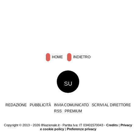
HOME
INDIETRO
SU
REDAZIONE
PUBBLICITÀ
INVIA COMUNICATO
SCRIVI AL DIRETTORE
RSS
PREMIUM
Copyright © 2013 - 2026 IlNazionale.it - Partita Iva: IT 03401570043 -
Credits
|
Privacy
e cookie policy
|
Preferenze privacy