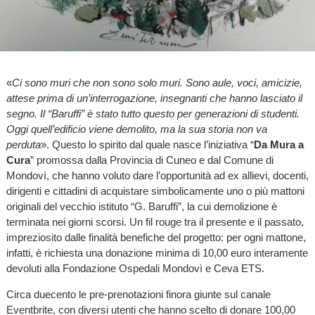
«
Ci sono muri che non sono solo muri. Sono aule, voci, amicizie,
attese prima di un’interrogazione, insegnanti che hanno lasciato il
segno. Il “Baruffi” è stato tutto questo per generazioni di studenti.
Oggi quell’edificio viene demolito, ma la sua storia non va
perduta
». Questo lo spirito dal quale nasce l’iniziativa “
Da Mura a
Cura
” promossa dalla Provincia di Cuneo e dal Comune di
Mondovì, che hanno voluto dare l’opportunità ad ex allievi, docenti,
dirigenti e cittadini di acquistare simbolicamente uno o più mattoni
originali del vecchio istituto “G. Baruffi”, la cui demolizione è
terminata nei giorni scorsi. Un fil rouge tra il presente e il passato,
impreziosito dalle finalità benefiche del progetto: per ogni mattone,
infatti, è richiesta una donazione minima di 10,00 euro interamente
devoluti alla Fondazione Ospedali Mondovì e Ceva ETS.
Circa duecento le pre-prenotazioni finora giunte sul canale
Eventbrite, con diversi utenti che hanno scelto di donare 100,00