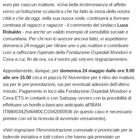
euro per ciascun mattone. «
Una bella testimonianza di affetto
verso un’istituzione scolastica che ha fatto la storia della nostra
città e che da oggi, nella sua nuova sede, continuerà a formare
centinaia di ragazzi e ragazze
- il commento del sindaco
Luca
Robaldo
-
ma anche un valido esempio di sensibilità sociale e
comunitaria. Per chi non lo avesse ancora fatto, vi aspettiamo
domenica 24 maggio per ritirare uno o più mattoni e contribuire
così a rafforzare l’operato della Fondazione Ospedali Mondovì e
Ceva a cui, fin da ora, va il nostro più sincero ringraziamento
».
Appuntamento, dunque, per
domenica 24 maggio dalle ore 9.00
alle ore 15.00
circa in piazza IV Novembre per il ritiro dei mattoni,
sia per le pre-prenotazioni, sia per eventuali adesioni dell’ultimo
minuto. Pagamento in loco alla Fondazione Ospedali Mondovì e
Ceva ETS in contanti o con Satispay ovvero con la possibilità di
effettuare un bonifico bancario anticipato all’IBAN
IT88M0342546480CC0342000936 (in questo caso è necessario
portare con sé la ricevuta di avvenuto versamento).
«
Nel ringraziare l’Amministrazione comunale e provinciale per la
lodevole iniziativa e tutti coloro che hanno già prenotato un