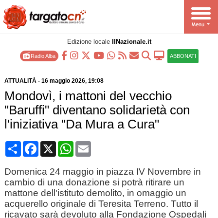
Edizione locale
IlNazionale.it
Radio Alba
ABBONATI
ATTUALITÀ
-
16 maggio 2026
, 19:08
Mondovì, i mattoni del vecchio
"Baruffi" diventano solidarietà con
l'iniziativa "Da Mura a Cura"
Condividi
Facebook
X
WhatsApp
Email
Domenica 24 maggio in piazza IV Novembre in
cambio di una donazione si potrà ritirare un
mattone dell'istituto demolito, in omaggio un
acquerello originale di Teresita Terreno. Tutto il
ricavato sarà devoluto alla Fondazione Ospedali