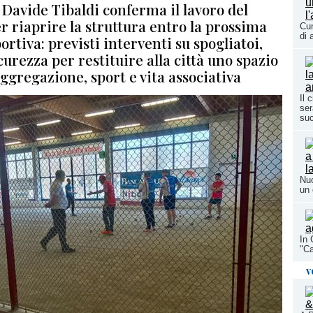
 Davide Tibaldi conferma il lavoro del
 riaprire la struttura entro la prossima
Cun
di 
ortiva: previsti interventi su spogliatoi,
icurezza per restituire alla città uno spazio
aggregazione, sport e vita associativa
Il 
ser
su
Nuo
un 
In 
"Ca
v