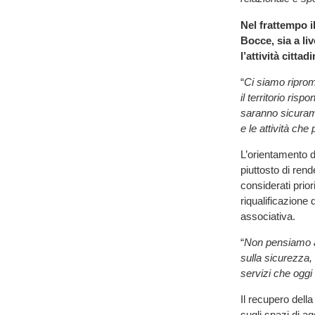
Nel frattempo 
Bocce, sia a li
l’attività cittadi
“
Ci siamo riprom
il territorio risp
saranno sicurame
e le attività che
L’orientamento d
piuttosto di rend
considerati priori
riqualificazione 
associativa.
“
Non pensiamo a
sulla sicurezza, 
servizi che ogg
Il recupero dell
sugli spazi di ag