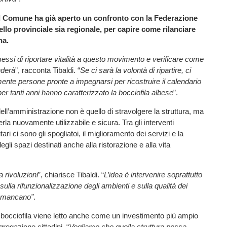
il Comune ha già aperto un confronto con la Federazione
vello provinciale sia regionale, per capire come rilanciare
na.
essi di riportare vitalità a questo movimento e verificare come
onderà
”, racconta Tibaldi. “
Se ci sarà la volontà di ripartire, ci
nte persone pronte a impegnarsi per ricostruire il calendario
 per tanti anni hanno caratterizzato la bocciofila albese
”.
ell’amministrazione non è quello di stravolgere la struttura, ma
erla nuovamente utilizzabile e sicura. Tra gli interventi
tari ci sono gli spogliatoi, il miglioramento dei servizi e la
degli spazi destinati anche alla ristorazione e alla vita
 rivoluzioni
”, chiarisce Tibaldi. “
L’idea è intervenire soprattutto
sulla rifunzionalizzazione degli ambienti e sulla qualità dei
i mancano”
.
a bocciofila viene letto anche come un investimento più ampio
gregazione cittadini. “
Vogliamo che quella struttura possa