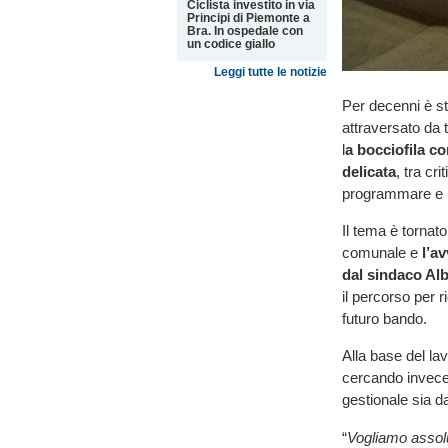
Ciclista investito in via
Principi di Piemonte a
Bra. In ospedale con
un codice giallo
Leggi tutte le notizie
Per decenni è sta
attraversato da t
l
a bocciofila co
delicata
, tra cr
programmare e l
Il tema è tornato
comunale e
l’a
dal sindaco Alb
il percorso per 
futuro bando.
Alla base del lav
cercando invece d
gestionale sia da
“
Vogliamo assolu