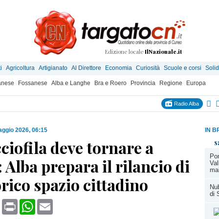
Edizione locale
IlNazionale.it
i
Agricoltura
Artigianato
Al Direttore
Economia
Curiosità
Scuole e corsi
Solid
anese
Fossanese
Alba e Langhe
Bra e Roero
Provincia
Regione
Europa
Radio Alba
ggio 2026, 06:15
IN B
ciofila deve tornare a
s
Pon
: Alba prepara il rilancio di
Val
ma
rico spazio cittadino
Nub
di 
book
X
Print
WhatsApp
Email