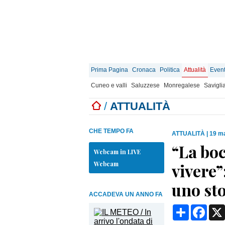
Prima Pagina
Cronaca
Politica
Attualità
Event
Cuneo e valli
Saluzzese
Monregalese
Savigli
/
ATTUALITÀ
CHE TEMPO FA
ATTUALITÀ
|
19 ma
“La boc
Webcam in LIVE
Webcam
vivere”
uno sto
ACCADEVA UN ANNO FA
Condividi
Face