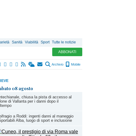
arietà
Sanità
Viabilità
Sport
Tutte le notizie
ABBONATI
Archivio
Mobile
REVE
abato 08 agosto
techianale, chiusa la pista di accesso al
lone di Vallanta per i danni dopo il
ltempo
ifragio a Roddi: ingenti danni al maneggio
Sportabili Alba, luogo di sport e inclusione