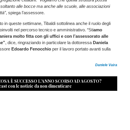
 soltanto alle bocce ma anche alle scuole, alle associazioni
ttà”
, spiega l’assessore.
o in queste settimane, Tibaldi sottolinea anche il ruolo degli
oinvolti nel percorso tecnico e amministrativo. “Sti
amo
niera molto fitta con gli uffici e con l’assessorato alle
he”
, dice, ringraziando in particolare la dottoressa
Daniela
essore
Edoardo Fenocchio
per il lavoro portato avanti sulla
Daniele Vaira
 COSA È SUCCESSO L’ANNO SCORSO AD AGOSTO?
cast con le notizie da non dimenticare