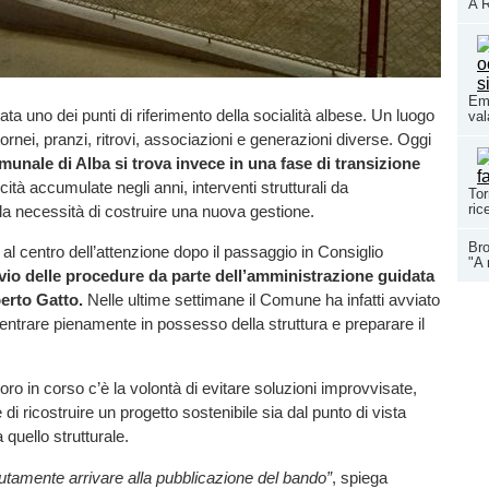
A R
Eme
ta uno dei punti di riferimento della socialità albese. Un luogo
val
ornei, pranzi, ritrovi, associazioni e generazioni diverse. Oggi
munale di Alba si trova invece in una fase di transizione
iticità accumulate negli anni, interventi strutturali da
Tor
ric
a necessità di costruire una nuova gestione.
Bro
 al centro dell’attenzione dopo il passaggio in Consiglio
"A 
vvio delle procedure da parte dell’amministrazione guidata
erto Gatto.
Nelle ultime settimane il Comune ha infatti avviato
rientrare pienamente in possesso della struttura e preparare il
oro in corso c’è la volontà di evitare soluzioni improvvisate,
i ricostruire un progetto sostenibile sia dal punto di vista
 quello strutturale.
tamente arrivare alla pubblicazione del bando”
, spiega