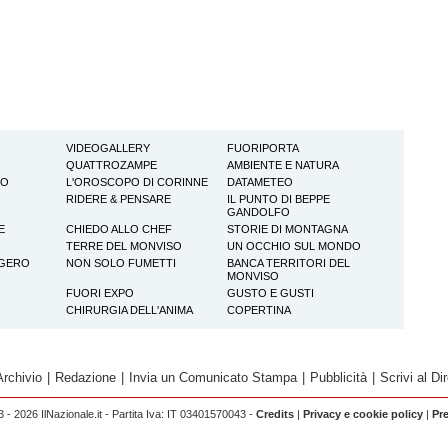
VIDEOGALLERY
FUORIPORTA
QUATTROZAMPE
AMBIENTE E NATURA
TO
L'OROSCOPO DI CORINNE
DATAMETEO
RIDERE & PENSARE
IL PUNTO DI BEPPE
GANDOLFO
E
CHIEDO ALLO CHEF
STORIE DI MONTAGNA
TERRE DEL MONVISO
UN OCCHIO SUL MONDO
GGERO
NON SOLO FUMETTI
BANCA TERRITORI DEL
MONVISO
FUORI EXPO
GUSTO E GUSTI
CHIRURGIA DELL'ANIMA
COPERTINA
Archivio
|
Redazione
|
Invia un Comunicato Stampa
|
Pubblicità
|
Scrivi al Dir
 - 2026 IlNazionale.it - Partita Iva: IT 03401570043 -
Credits
|
Privacy e cookie policy
|
Pr