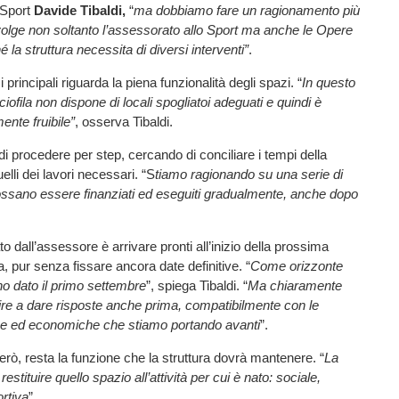
 Sport
Davide Tibaldi,
“
ma dobbiamo fare un ragionamento più
olge non soltanto l’assessorato allo Sport ma anche le Opere
 la struttura necessita di diversi interventi”
.
principali riguarda la piena funzionalità degli spazi. “
In questo
ofila non dispone di locali spogliatoi adeguati e quindi è
ente fruibile”
, osserva Tibaldi.
di procedere per step, cercando di conciliare i tempi della
elli dei lavori necessari. “S
tiamo ragionando su una serie di
ossano essere finanziati ed eseguiti gradualmente, anche dopo
ato dall’assessore è arrivare pronti all’inizio della prossima
a, pur senza fissare ancora date definitive. “
Come orizzonte
 dato il primo settembre
”, spiega Tibaldi. “
Ma chiaramente
re a dare risposte anche prima, compatibilmente con le
che ed economiche che stiamo portando avanti
”.
però, resta la funzione che la struttura dovrà mantenere. “
La
restituire quello spazio all’attività per cui è nato: sociale,
ortiva
”.