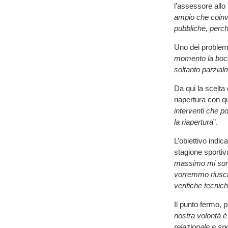
l’assessore allo
ampio che coinv
pubbliche, perché
Uno dei problemi 
momento la bocci
soltanto parzialm
Da qui la scelta 
riapertura con qu
interventi che p
la riapertura
”.
L’obiettivo indic
stagione sportiv
massimo mi sono
vorremmo riusci
verifiche tecni
Il punto fermo, 
nostra volontà è 
relazionale e sp