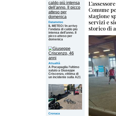
L’assessore
Comune per
stagione sp
servizi e s
Datameteo
IL METEO / In arrivo
storico di 
l'ondata di caldo più
intensa dell'anno. Il
picco atteso per
domenica
Attualità
A Pocapaglia l’ultimo
saluto a Giuseppe
Criscenzo, vittima di
un incidente sulla A21
Cronaca