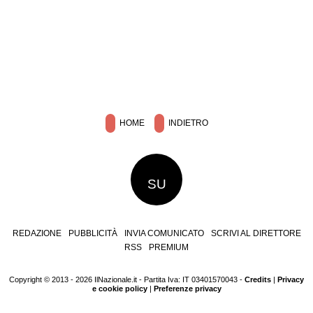
HOME
INDIETRO
SU
REDAZIONE
PUBBLICITÀ
INVIA COMUNICATO
SCRIVI AL DIRETTORE
RSS
PREMIUM
Copyright © 2013 - 2026 IlNazionale.it - Partita Iva: IT 03401570043 -
Credits
|
Privacy
e cookie policy
|
Preferenze privacy