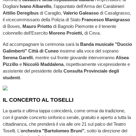
Dogliani
Ivano Albarello
, l'appuntato dell’Arma dei Carabinieri
Attilio Deregibus
di Caraglio,
Valerio Galeasso
di Casalgrasso,
il vicecommissario della Polizia di Stato
Francesco
Manigrasso
di Boves,
Mauro
Priotto
di Bagnolo Piemonte e il tenente
colonnello dell’Esercito
Moreno
Proietti,
di Ceva.
Ad accompagnare la cerimonia sarà la
Banda musicale "Duccio
Galimberti" Città di Cuneo
insieme alla voce del soprano
Serena Garelli
, mentre sul fronte giovanile interverranno
Alisea
Pizzillo
e
Niccolò Maddalena
, rispettivamente vicepresidente e
assistente del presidente della
Consulta Provinciale degli
studenti
.
IL CONCERTO AL TOSELLI
La quarta e ultima tappa coinciderà, come ormai da tradizione,
con il grande concerto sinfonico serale, gratuito e aperto a tutta la
cittadinanza, che prenderà il via alle ore 21 sul palco del Teatro
Toselli. L'
orchestra "Bartolomeo Bruni"
, sotto la direzione del