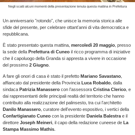
Negli scatti alcuni momenti della presentazione tenuta questa mattina in Prefettura
Un anniversario "rotondo", che unisce la memoria storica alle
sfide del presente, per celebrare ottant'anni di vita democratica e
repubblicana.
È stato presentato questa mattina,
mercoledì 20 maggio
, presso
la sede della
Prefettura di Cuneo
il ricco programma di iniziative
che il capoluogo della Granda si appresta a vivere in occasione
del prossimo
2 Giugno
.
A fare gli onori di casa è stato il prefetto
Mariano Savastano
,
affiancato dal presidente della Provincia
Luca Robaldo
, dalla
sindaca
Patrizia Manassero
con l’assessora
Cristina Clerico
, e
dai rappresentanti delle principali realtà del territorio che hanno
contribuito alla realizzazione del palinsesto, tra cui l'architetto
Danilo Manassero
, curatore dell'evento espositivo, i vertici della
Confartigianato Cuneo
con la presidente
Daniela Balestra
e il
direttore
Joseph Meineri
, il capo della redazione cuneese de
La
Stampa Massimo Mathis
.