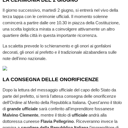
Il giorno successivo, martedì 2 giugno, si entrerà nel vivo della
terza tappa con le cerimonie ufficiali. Il momento solenne
comincerà a partire dalle ore 10.30 in piazza della Costituzione,
una scelta logistica mirata a coinvolgere attivamente un altro
quartiere della città in questa importante ricorrenza.
La scaletta prevede lo schieramento e gli onori ai gonfaloni
decorati, gli onori al prefetto e il tradizionale alzabandiera sulle
note dell'inno nazionale.
LA CONSEGNA DELLE ONORIFICENZE
Dopo la lettura del messaggio ufficiale del capo dello Stato da
parte del prefetto, si terrà l'attesa consegna delle onorificenze
dell’Ordine al Merito della Repubblica Italiana. Quest'anno il titolo
di
grande ufficiale
sarà conferito all'imprenditore fossanese
Malvino Clemente
, mentre il titolo di
ufficiale
andrà alla
dottoressa cuneese
Flavia Pellegrino
. Riceveranno invece la
nomina a
cavaliere della Repubblica Italiana
l'imprenditore di