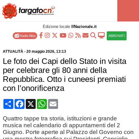
Edizione locale
IlNazionale.it
Radio Alba
ABBONATI
ATTUALITÀ
-
20 maggio 2026
, 13:13
Le foto dei Capi dello Stato in visita
per celebrare gli 80 anni della
Repubblica. Otto i cuneesi premiati
con l’onorificenza
Condividi
Facebook
X
WhatsApp
Email
Quattro tappe tra storia, istituzioni e grande
musica nel calendario di appuntamenti del 2
Giugno. Porte aperte al Palazzo del Governo con
una mostra fotografica sui Presidenti, Consiglio