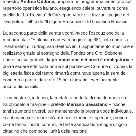
maestro
Andrea Oddone
, proporrà un programma incentrato sul
repertorio operistico italiano, eseguendo celebri ouverture come
quella de "La Traviata" di Giuseppe Verdi e le frizzanti pagine del
"Guglielmo Tell" e de "Il signor Bruschino" di Gioachino Rossini.
La seconda parte della serata vedrà invece l'esecuzione della
monumentale "Sinfonia n.6 in Fa maggiore op.68", nota come la
"Pastorale", di Ludwig van Beethoven. L'appuntamento musicale è
realizzato grazie al sostegno della Fondazione Crc. Sebbene
l'ingresso sia gratuito,
la prenotazione dei posti è obbligatoria
e
dovrà essere effettuata online sul portale del Comune di Cuneo; la
biglietteria fisica del teatro rimarrà comunque aperta la sera del
concerto a partire dalle ore 19 per i tagliandi eventualmente
ancora disponibili.
"L’orchestra è, in fondo, la metafora perfetta di una democrazia –
ha chiosato a margine il prefetto
Mariano Savastano
– poiché
tanti strumenti diversi, pur mantenendo la propria voce individuale,
collaborano per creare un'armonia comune e superiore, proprio
come fanno i nostri comuni, le tante associazioni e ogni singolo
cittadino che compone l'unità della nazione".