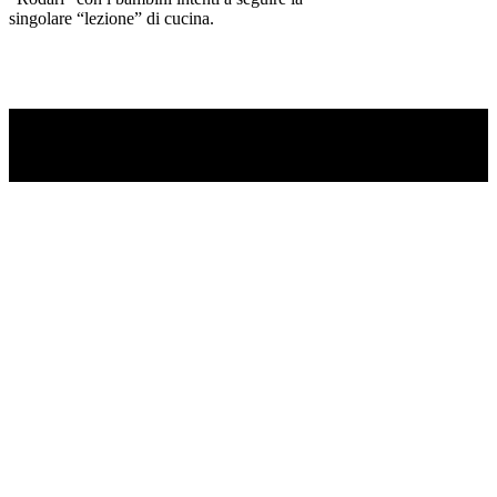
singolare “lezione” di cucina.
TI RICORDI COSA È SUCCESSO L’ANNO
SCORSO AD AGOSTO?
Ascolta il podcast con le notizie da non dimenticare