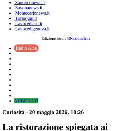
Sanremonews.it
Savonanews.it
Montecarlonews.it
Torinoggi.it
Lavocediasti.it
Lavocedigenova.it
Edizione locale
IlNazionale.it
Radio Alba
ABBONATI
Curiosità
-
20 maggio 2026
, 10:26
La ristorazione spiegata ai