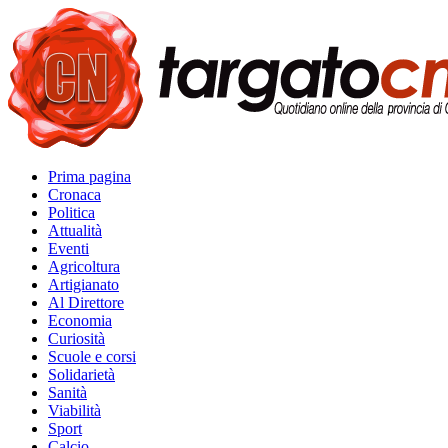
Prima pagina
Cronaca
Politica
Attualità
Eventi
Agricoltura
Artigianato
Al Direttore
Economia
Curiosità
Scuole e corsi
Solidarietà
Sanità
Viabilità
Sport
Calcio