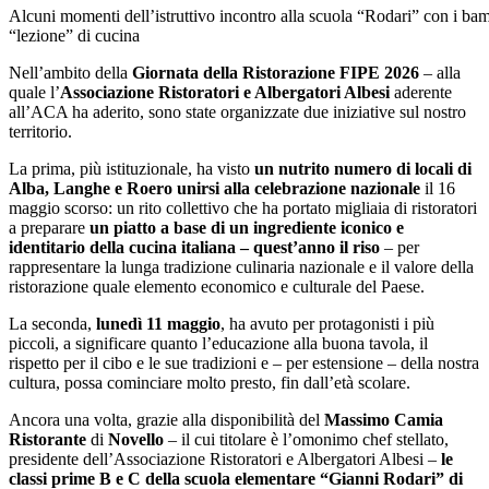
Alcuni momenti dell’istruttivo incontro alla scuola “Rodari” con i bamb
“lezione” di cucina
Nell’ambito della
Giornata della Ristorazione FIPE 2026
– alla
quale l’
Associazione Ristoratori e Albergatori Albesi
aderente
all’ACA ha aderito, sono state organizzate due iniziative sul nostro
territorio.
La prima, più istituzionale, ha visto
un nutrito numero di locali di
Alba, Langhe e Roero unirsi alla celebrazione nazionale
il 16
maggio scorso: un rito collettivo che ha portato migliaia di ristoratori
a preparare
un piatto a base di un ingrediente iconico e
identitario della cucina italiana – quest’anno il riso
– per
rappresentare la lunga tradizione culinaria nazionale e il valore della
ristorazione quale elemento economico e culturale del Paese.
La seconda,
lunedì 11 maggio
, ha avuto per protagonisti i più
piccoli, a significare quanto l’educazione alla buona tavola, il
rispetto per il cibo e le sue tradizioni e – per estensione – della nostra
cultura, possa cominciare molto presto, fin dall’età scolare.
Ancora una volta, grazie alla disponibilità del
Massimo Camia
Ristorante
di
Novello
– il cui titolare è l’omonimo chef stellato,
presidente dell’Associazione Ristoratori e Albergatori Albesi –
le
classi prime B e C della scuola elementare “Gianni Rodari” di