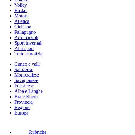
Volley
Basket
Motori
Atletica
Ciclismo
Pallapugno
Arti marziali
Sport invernali
Altri sport
Tutte le notizie
Cuneo e valli
Saluzzese
Monregalese
Saviglianese
Fossanese
Alba e Langhe
Bra e Roero
Provincia
Regione
Europa
Rubriche