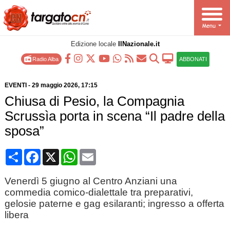
Edizione locale
IlNazionale.it
Radio Alba
ABBONATI
EVENTI
-
29 maggio 2026
, 17:15
Chiusa di Pesio, la Compagnia
Scrussìa porta in scena “Il padre della
sposa”
Condividi
Facebook
X
WhatsApp
Email
Venerdì 5 giugno al Centro Anziani una
commedia comico-dialettale tra preparativi,
gelosie paterne e gag esilaranti; ingresso a offerta
libera