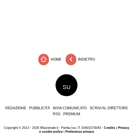
HOME
INDIETRO
SU
REDAZIONE
PUBBLICITÀ
INVIA COMUNICATO
SCRIVI AL DIRETTORE
RSS
PREMIUM
Copyright © 2013 - 2026 IlNazionale.it - Partita Iva: IT 03401570043 -
Credits
|
Privacy
e cookie policy
|
Preferenze privacy