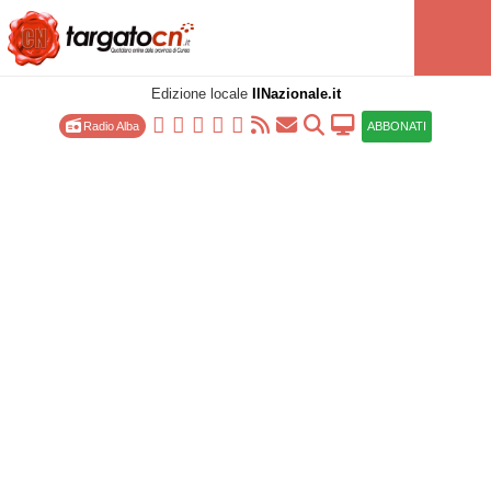
Edizione locale
IlNazionale.it
Radio Alba
ABBONATI