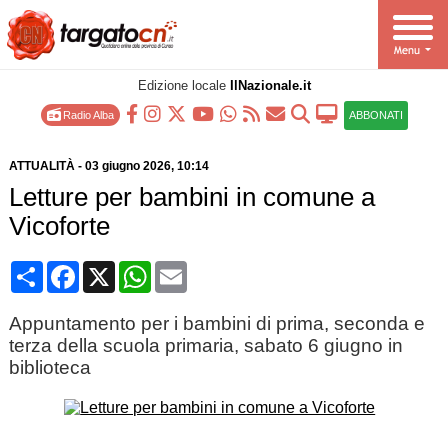
Edizione locale
IlNazionale.it
Radio Alba
ABBONATI
ATTUALITÀ
-
03 giugno 2026
, 10:14
Letture per bambini in comune a
Vicoforte
Condividi
Facebook
X
WhatsApp
Email
Appuntamento per i bambini di prima, seconda e
terza della scuola primaria, sabato 6 giugno in
biblioteca