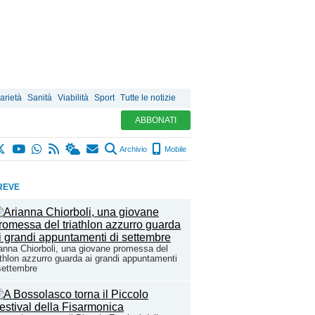
arietà
Sanità
Viabilità
Sport
Tutte le notizie
ABBONATI
Archivio
Mobile
REVE
anna Chiorboli, una giovane promessa del
athlon azzurro guarda ai grandi appuntamenti
settembre