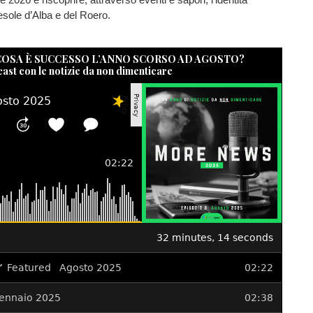
esole d’Alba e del Roero.
 COSA È SUCCESSO L’ANNO SCORSO AD AGOSTO?
cast con le notizie da non dimenticare