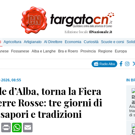
Edizione locale
IlNazionale.it
i
Agricoltura
Artigianato
Al Direttore
Economia
Curiosità
Scuole e corsi
Solid
anese
Fossanese
Alba e Langhe
Bra e Roero
Provincia
Regione
Europa
Radio Alba
 2026, 08:55
IN B
e d’Alba, torna la Fiera
erre Rosse: tre giorni di
Ari
 sapori e tradizioni
tri
di 
book
X
Print
WhatsApp
Email