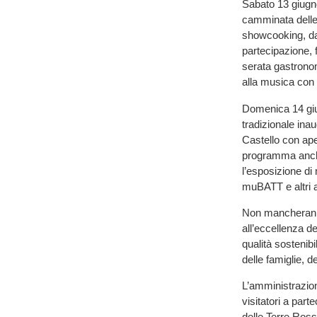
Sabato 13 giugno
camminata delle 
showcooking, dal
partecipazione, f
serata gastronom
alla musica con 
Domenica 14 giug
tradizionale inau
Castello con aper
programma anche 
l’esposizione di 
muBATT e altri a
Non mancherann
all’eccellenza de
qualità sostenibi
delle famiglie, de
L’amministrazion
visitatori a par
delle Terre Rosse