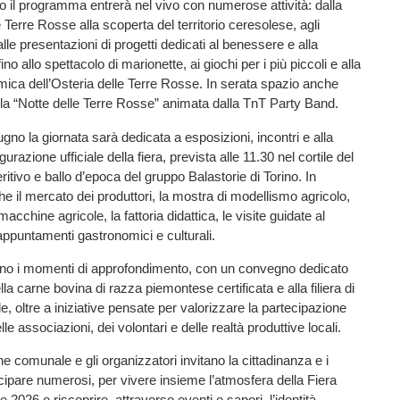
 il programma entrerà nel vivo con numerose attività: dalla
Terre Rosse alla scoperta del territorio ceresolese, agli
le presentazioni di progetti dedicati al benessere e alla
ino allo spettacolo di marionette, ai giochi per i più piccoli e alla
ica dell’Osteria delle Terre Rosse. In serata spazio anche
la “Notte delle Terre Rosse” animata dalla TnT Party Band.
no la giornata sarà dedicata a esposizioni, incontri e alla
gurazione ufficiale della fiera, prevista alle 11.30 nel cortile del
itivo e ballo d’epoca del gruppo Balastorie di Torino. In
il mercato dei produttori, la mostra di modellismo agricolo,
macchine agricole, la fattoria didattica, le visite guidate al
ppuntamenti gastronomici e culturali.
o i momenti di approfondimento, con un convegno dedicato
lla carne bovina di razza piemontese certificata e alla filiera di
le, oltre a iniziative pensate per valorizzare la partecipazione
lle associazioni, dei volontari e delle realtà produttive locali.
e comunale e gli organizzatori invitano la cittadinanza e i
tecipare numerosi, per vivere insieme l’atmosfera della Fiera
 2026 e riscoprire, attraverso eventi e sapori, l’identità