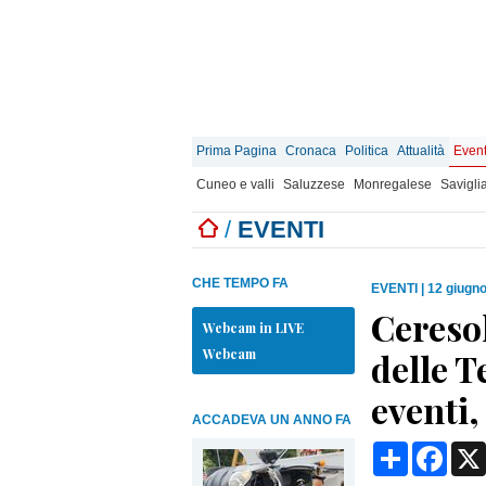
Prima Pagina
Cronaca
Politica
Attualità
Event
Cuneo e valli
Saluzzese
Monregalese
Savigli
/
EVENTI
CHE TEMPO FA
EVENTI
|
12 giugno
Ceresol
Webcam in LIVE
Webcam
delle T
eventi,
ACCADEVA UN ANNO FA
Condividi
Face