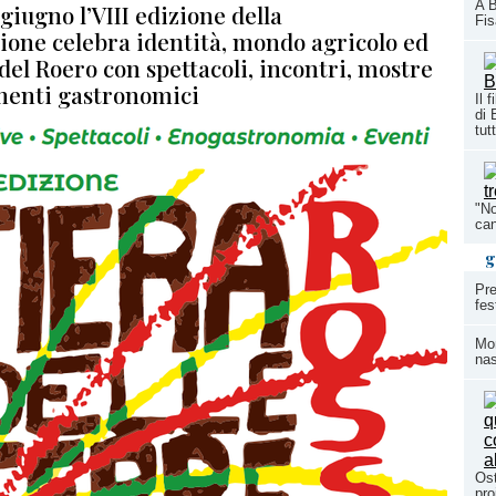
A B
 giugno l’VIII edizione della
Fi
ione celebra identità, mondo agricolo ed
del Roero con spettacoli, incontri, mostre
enti gastronomici
Il 
di 
tutt
"No
can
g
Pre
fes
Mom
nas
Ost
pro