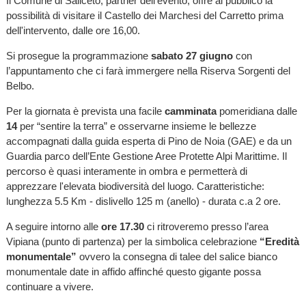
Il Comune di Saliceto, partner dell’evento, offre al pubblico la
possibilità di visitare il Castello dei Marchesi del Carretto prima
dell'intervento, dalle ore 16,00.
Si prosegue la programmazione
sabato 27 giugno
con
l’appuntamento che ci farà immergere nella Riserva Sorgenti del
Belbo.
Per la giornata è prevista una facile
camminata
pomeridiana dalle
14
per “sentire la terra” e osservarne insieme le bellezze
accompagnati dalla guida esperta di Pino de Noia (GAE) e da un
Guardia parco dell’Ente Gestione Aree Protette Alpi Marittime. Il
percorso è quasi interamente in ombra e permetterà di
apprezzare l'elevata biodiversità del luogo. Caratteristiche:
lunghezza 5.5 Km - dislivello 125 m (anello) - durata c.a 2 ore.
A seguire intorno alle
ore 17.30
ci ritroveremo presso l’area
Vipiana (punto di partenza) per la simbolica celebrazione
“Eredità
monumentale”
ovvero la consegna di talee del salice bianco
monumentale date in affido affinché questo gigante possa
continuare a vivere.