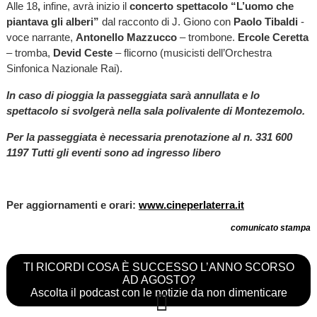
Alle 18
,
infine, avrà inizio il
concerto spettacolo “L’uomo che
piantava gli alberi”
dal racconto di J. Giono con
Paolo Tibaldi
-
voce narrante,
Antonello Mazzucco
– trombone.
Ercole Ceretta
– tromba,
Devid Ceste
– flicorno (musicisti dell’Orchestra
Sinfonica Nazionale Rai).
In caso di pioggia la passeggiata sarà annullata e lo
spettacolo si svolgerà nella sala polivalente di Montezemolo.
Per la passeggiata è necessaria prenotazione al n. 331 600
1197 Tutti gli eventi sono ad ingresso libero
Per aggiornamenti e orari:
www.cineperlaterra.it
comunicato stampa
TI RICORDI COSA È SUCCESSO L’ANNO SCORSO
AD AGOSTO?
Ascolta il podcast con le notizie da non dimenticare