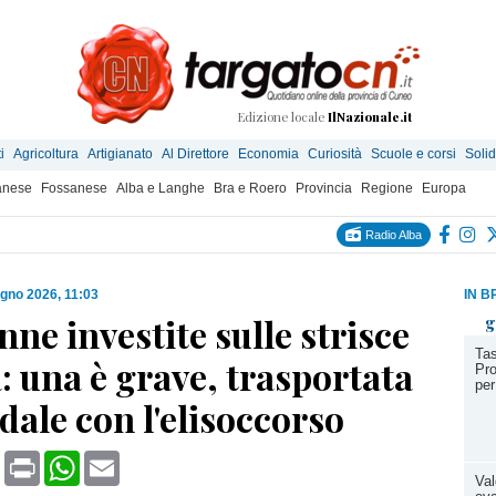
Edizione locale
IlNazionale.it
i
Agricoltura
Artigianato
Al Direttore
Economia
Curiosità
Scuole e corsi
Solid
anese
Fossanese
Alba e Langhe
Bra e Roero
Provincia
Regione
Europa
Radio Alba
ugno 2026, 11:03
IN B
ne investite sulle strisce
g
Tas
: una è grave, trasportata
Pro
per
dale con l'elisoccorso
book
X
Print
WhatsApp
Email
Val