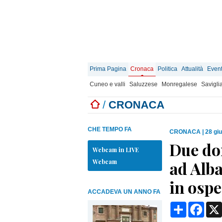
Prima Pagina
Cronaca
Politica
Attualità
Event
Cuneo e valli
Saluzzese
Monregalese
Savigli
/
CRONACA
CHE TEMPO FA
CRONACA
|
28 gi
Due don
Webcam in LIVE
Webcam
ad Alba
in ospe
ACCADEVA UN ANNO FA
Condividi
Face