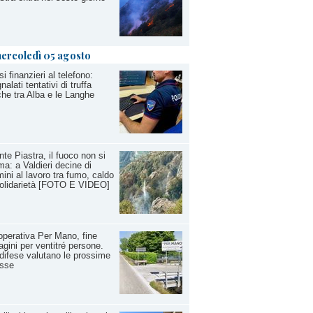
ercoledì 05 agosto
si finanzieri al telefono:
nalati tentativi di truffa
he tra Alba e le Langhe
te Piastra, il fuoco non si
ma: a Valdieri decine di
ini al lavoro tra fumo, caldo
olidarietà [FOTO E VIDEO]
perativa Per Mano, fine
agini per ventitré persone.
difese valutano le prossime
sse