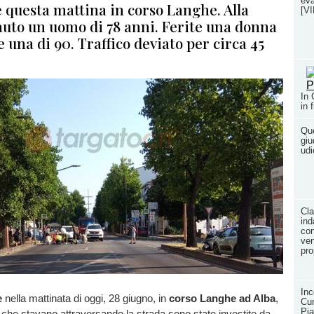
eva
 questa mattina in corso Langhe. Alla
[V
auto un uomo di 78 anni. Ferite una donna
e una di 90. Traffico deviato per circa 45
In 
in 
Que
giu
udi
Cla
ind
con
ven
pro
Inc
e
nella mattinata di oggi, 28 giugno, in
corso Langhe ad Alba
,
Cun
Pia
che stavano attraversando la strada sono state investite da