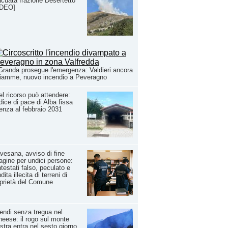
cuata frazione Desertetto
IDEO]
Granda prosegue l'emergenza: Valdieri ancora
fiamme, nuovo incendio a Peveragno
l ricorso può attendere:
dice di pace di Alba fissa
enza al febbraio 2031
vesana, avviso di fine
agine per undici persone:
testati falso, peculato e
dita illecita di terreni di
prietà del Comune
endi senza tregua nel
eese: il rogo sul monte
stra entra nel sesto giorno