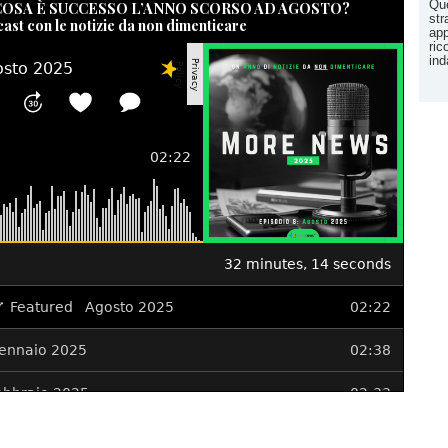
Que
 COSA È SUCCESSO L’ANNO SCORSO AD AGOSTO?
str
cast con le notizie da non dimenticare
app
ric
ind