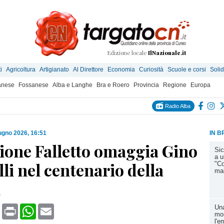
Edizione locale
IlNazionale.it
i
Agricoltura
Artigianato
Al Direttore
Economia
Curiosità
Scuole e corsi
Solid
anese
Fossanese
Alba e Langhe
Bra e Roero
Provincia
Regione
Europa
Radio Alba
ugno 2026, 16:51
IN B
lione Falletto omaggia Gino
Sic
a u
li nel centenario della
"Co
mai
a
book
X
Print
WhatsApp
Email
Una
mon
l'e