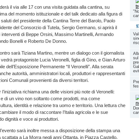
erà il via alle 17 con una visita guidata alla cantina, su
"No
ima del momento istituzionale e del talk dedicato alla figura di
can
 saluti del presidente della Cantina Terre del Barolo, Paolo
g
sidente del Consorzio di Tutela, Sergio Germano, si aprirà il
Val
i interventi di Beppe Orsini, Massimo Martinelli, Armando
sin
do Bonelli e Roberto De Donno.
ris
ontro sarà Tiziana Martino, mentre un dialogo con il giornalista
Alb
sul
vedrà protagoniste Lucia Veronelli, figlia di Gino, e Gian Arturo
pre
le dell’Esposizione Permanente “Il Veronelli”. Alla serata
Gal
evi
nche autorità, amministratori locali, produttori e rappresentanti
oni Comunali provenienti da diversi territori.
Pre
fes
er l’iniziativa richiama una delle visioni più note di Veronelli:
o e di un vino non soltanto come prodotti, ma come
ltura, identità e relazione tra uomo e territorio. Una lettura che
Dom
cambiare il modo di raccontare l’Italia agricola e le sue
car
o dignità e voce ai produttori.
l’evento sarà inoltre messa a disposizione della stampa una
a scattata a La Morra negli anni Ottanta, in Piazza Castello,