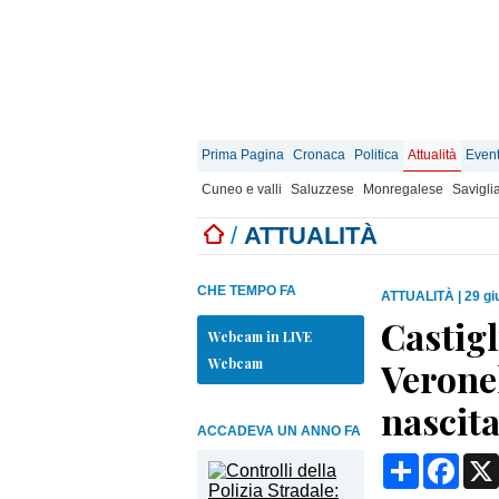
Prima Pagina
Cronaca
Politica
Attualità
Event
Cuneo e valli
Saluzzese
Monregalese
Savigli
/
ATTUALITÀ
CHE TEMPO FA
ATTUALITÀ
|
29 gi
Castig
Webcam in LIVE
Webcam
Veronel
nascit
ACCADEVA UN ANNO FA
Condividi
Face