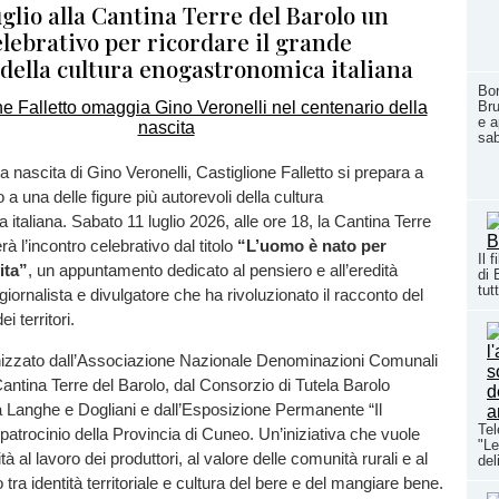
uglio alla Cantina Terre del Barolo un
lebrativo per ricordare il grande
 della cultura enogastronomica italiana
Bo
Bru
e a
sab
a nascita di Gino Veronelli, Castiglione Falletto si prepara a
a una delle figure più autorevoli della cultura
italiana. Sabato 11 luglio 2026, alle ore 18, la Cantina Terre
rà l’incontro celebrativo dal titolo
“L’uomo è nato per
Il 
ita”
, un appuntamento dedicato al pensiero e all’eredità
di 
tutt
e, giornalista e divulgatore che ha rivoluzionato il racconto del
ei territori.
nizzato dall’Associazione Nazionale Denominazioni Comunali
Cantina Terre del Barolo, dal Consorzio di Tutela Barolo
 Langhe e Dogliani e dall’Esposizione Permanente “Il
Tel
l patrocinio della Provincia di Cuneo. Un’iniziativa che vuole
"Le
ità al lavoro dei produttori, al valore delle comunità rurali e al
del
ra identità territoriale e cultura del bere e del mangiare bene.