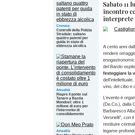
Sabato 11 l
incontro ce
interprete
Cronaca
Controlli della Polizia
Stradale: saltano
quattro patenti per
guida in stato di
ebbrezza alcolica
A cento anni dall
rendere omaggio 
enogastronomica 
del Barolo ospite
festeggiare la v
dell’intellettual
vino, del cibo e d
Attualità
Riapre il ponte sul
L’evento è orga
Tanaro a Bastia
Mondovì: oltre 1
(De.Co.), dalla 
milione di euro per
l’intervento di
Barbaresco Alba
consolidamento
Veronelli”, con i
restituire central
legame profondo t
Attualità