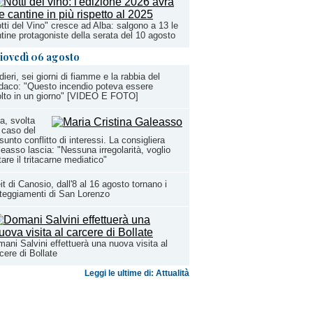
tti del Vino" cresce ad Alba: salgono a 13 le
tine protagoniste della serata del 10 agosto
iovedì 06 agosto
dieri, sei giorni di fiamme e la rabbia del
daco: "Questo incendio poteva essere
olto in un giorno" [VIDEO E FOTO]
a, svolta
 caso del
sunto conflitto di interessi. La consigliera
easso lascia: "Nessuna irregolarità, voglio
tare il tritacarne mediatico"
it di Canosio, dall'8 al 16 agosto tornano i
teggiamenti di San Lorenzo
ani Salvini effettuerà una nuova visita al
cere di Bollate
Leggi le ultime di: Attualità