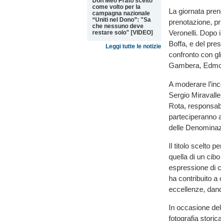
Don Meo Prato scelto
come volto per la
La giornata prend
campagna nazionale
“Uniti nel Dono”: "Sa
prenotazione, pr
che nessuno deve
Veronelli. Dopo i
restare solo" [VIDEO]
Boffa, e del pre
Leggi tutte le notizie
confronto con gl
Gambera, Edmon
A moderare l’inc
Sergio Miravalle 
Rota, responsabi
parteciperanno a
delle Denominazi
Il titolo scelto p
quella di un cib
espressione di cu
ha contribuito a 
eccellenze, dand
In occasione del
fotografia storic