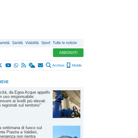
arietà
Sanità
Viabilità
Sport
Tutte le notizie
ABBONATI
Archivio
Mobile
REVE
cità, da Egea Acque appello
n uso responsabile:
nsumi ai livelli più elevati
 registrati sul territorio"
 settimana di fuoco sul
te Piastra a Valdieri,
mergenza non rientra