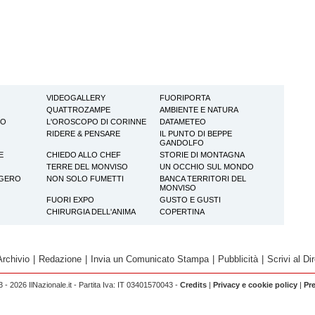
VIDEOGALLERY
FUORIPORTA
QUATTROZAMPE
AMBIENTE E NATURA
TO
L'OROSCOPO DI CORINNE
DATAMETEO
RIDERE & PENSARE
IL PUNTO DI BEPPE
GANDOLFO
E
CHIEDO ALLO CHEF
STORIE DI MONTAGNA
TERRE DEL MONVISO
UN OCCHIO SUL MONDO
GGERO
NON SOLO FUMETTI
BANCA TERRITORI DEL
MONVISO
FUORI EXPO
GUSTO E GUSTI
CHIRURGIA DELL'ANIMA
COPERTINA
Archivio
|
Redazione
|
Invia un Comunicato Stampa
|
Pubblicità
|
Scrivi al Dir
 - 2026 IlNazionale.it - Partita Iva: IT 03401570043 -
Credits
|
Privacy e cookie policy
|
Pr