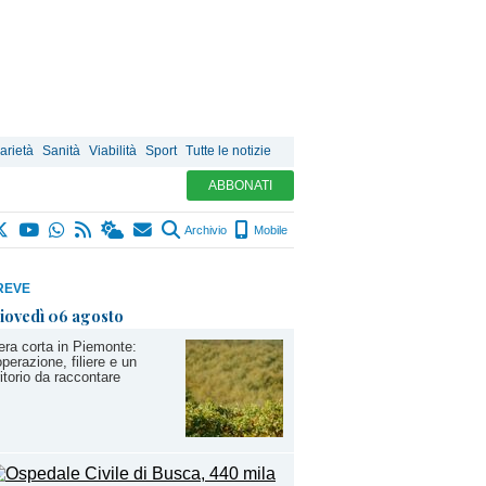
arietà
Sanità
Viabilità
Sport
Tutte le notizie
ABBONATI
Archivio
Mobile
REVE
iovedì 06 agosto
iera corta in Piemonte:
perazione, filiere e un
ritorio da raccontare