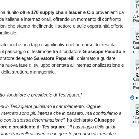
ha riunito
oltre 170 supply chain leader e Cio
provenienti da
A R
de italiane e internazionali, offrendo un momento di confronto
Roa
oni che stanno ridefinendo il settore e sulle opportunità offerte
rtificiale.
Dan
ato anche una tappa significativa nel percorso di crescita
Cun
 il passaggio di testimone tra il fondatore
Giuseppe Pacotto
e
e f
stratore delegato
Salvatore Paparelli
, chiamato a guidare
na nuova fase di sviluppo orientata all’internazionalizzazione e
 della struttura manageriale.
Cos
nel
Eu
o, fondatore e presidente di Tesisquare]
m
anni in Tesisquare guidiamo il cambiamento. Oggi le
el mercato sono più intense che in passato, ma continuiamo a
"La
ro con la stessa determinazione”,
ha dichiarato
Giuseppe
or
ore e presidente di Tesisquare
. “
Il passaggio della guida
atore Paparelli si inserisce in questo percorso di crescita e