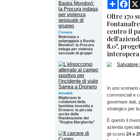
Condividi
Face
Oltre 170 s
Fontanafred
centro il p
Cronaca
dell’aziend
Molestata e
palpeggiata a Bastia
8.0", proge
Mondovì: la Procura
indaga per violenza
interoperab
sessuale di gruppo
In uno scenario g
Attualità
commerciali e cre
Migliorano le
governare dati, 
condizioni della
bambina investita a
strategico per l
Dronero: la piccola
uscita dalla
Rianimazione del
È questo il mess
"Regina Margherita"
azienda specializ
gli scorsi
24 e 2