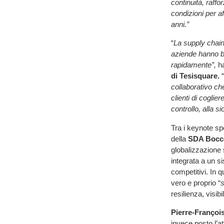
continuità, raff
condizioni per a
anni.”
“
La supply chain
aziende hanno bi
rapidamente”,
h
di Tesisquare.
“
collaborativo ch
clienti di coglier
controllo, alla si
Tra i keynote sp
della
SDA Bocc
globalizzazione
integrata a un s
competitivi. In 
vero e proprio “
s
resilienza, visib
Pierre-Françoi
invece posto l’a