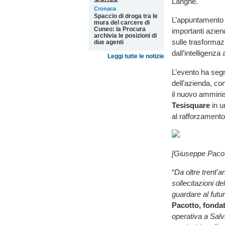
Langhe.
Cronaca
Spaccio di droga tra le
L’appuntamento 
mura del carcere di
Cuneo: la Procura
importanti azien
archivia le posizioni di
sulle trasformazi
due agenti
dall’intelligenza a
Leggi tutte le notizie
L’evento ha segn
dell’azienda, con
il nuovo ammini
Tesisquare
in u
al rafforzamento
[Giuseppe Pacott
“
Da oltre trent'
sollecitazioni d
guardare al futu
Pacotto, fondat
operativa a Salv