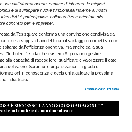
 una piattaforma aperta, capace di integrare le migliori
nibili e di sviluppare nuove funzionalità insieme ai nostri
a idea di AI è partecipativa, collaborativa e orientata alla
ore concreto per le imprese
”.
lineata da Tesisquare conferma una convinzione condivisa da
ipanti: nella supply chain del futuro il vantaggio competitivo non
 soltanto dall’efficienza operativa, ma anche dalla sua
esti “turbolenti”: sfida che i sistemi AI potranno gestire
 alla capacità di raccogliere, qualificare e valorizzare il dato
atena del valore. Saranno le organizzazioni in grado di
nformazioni in conoscenza e decisioni a guidare la prossima
one industriale.
Comunicato stampa
 COSA È SUCCESSO L’ANNO SCORSO AD AGOSTO?
cast con le notizie da non dimenticare