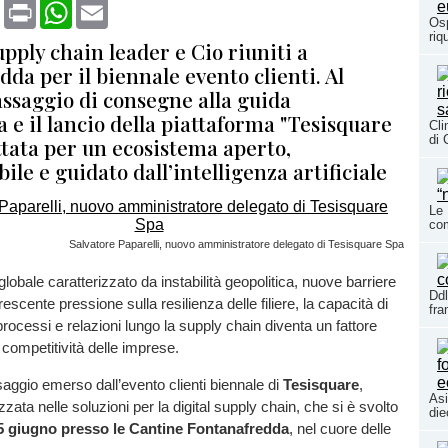
book
X
Print
WhatsApp
Email
Osp
riq
upply chain leader e Cio riuniti a
da per il biennale evento clienti. Al
assaggio di consegne alla guida
a e il lancio della piattaforma "Tesisquare
Cli
di 
ttata per un ecosistema aperto,
ile e guidato dall’intelligenza artificiale
Le 
co
Salvatore Paparelli, nuovo amministratore delegato di Tesisquare Spa
lobale caratterizzato da instabilità geopolitica, nuove barriere
Ddl
scente pressione sulla resilienza delle filiere, la capacità di
fr
processi e relazioni lungo la supply chain diventa un fattore
a competitività delle imprese.
aggio emerso dall’evento clienti biennale di
Tesisquare
,
Asi
zata nelle soluzioni per la digital supply chain, che si è svolto
die
5 giugno presso le Cantine Fontanafredda
, nel cuore delle