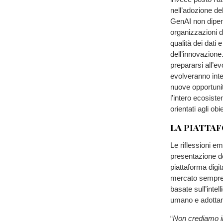
nell’adozione del
GenAI non dipend
organizzazioni di
qualità dei dati
dell’innovazion
prepararsi all’ev
evolveranno inte
nuove opportunit
l’intero ecosiste
orientati agli obie
LA PIATTAF
Le riflessioni e
presentazione d
piattaforma digi
mercato sempre 
basate sull’intel
umano e adottand
“
Non crediamo in