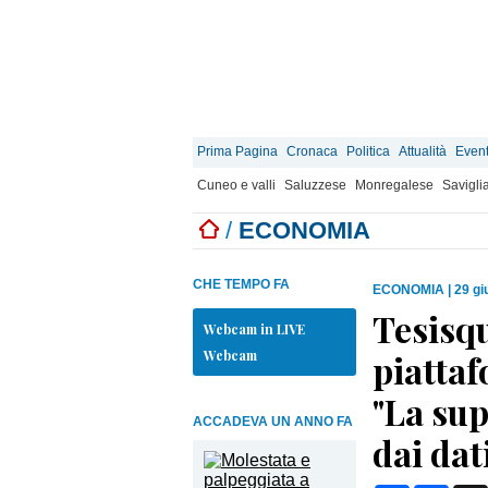
Prima Pagina
Cronaca
Politica
Attualità
Event
Cuneo e valli
Saluzzese
Monregalese
Savigli
/
ECONOMIA
CHE TEMPO FA
ECONOMIA
|
29 gi
Tesisq
Webcam in LIVE
Webcam
piattaf
"La sup
ACCADEVA UN ANNO FA
dai dat