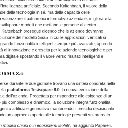
l’intelligenza artificiale. Secondo Kaltenbach, il valore della
e dalla tecnologia in sé, ma dalla capacità delle
 valorizzare il patrimonio informativo aziendale, migliorare la
 e sviluppare modelli che mettano le persone al centro
e. Kaltenbach prosegue dicendo che le aziende dovranno
oluzione del modello SaaS in cui le applicazioni verticali si
grando funzionalità intelligenti sempre più avanzate, aprendo
à di innovazione e crescita per le aziende tecnologiche e per
ma digitale spostando il valore verso risultati intelligenti e
ttivi.
ORMA 8.0
merse durante le due giornate trovano una sintesi concreta nella
ella
piattaforma Tesisquare 8.0
, la nuova evoluzione della
tale dell’azienda. Progettata per rispondere alle esigenze di un
più complesso e dinamico, la soluzione integra funzionalità
ligenza artificiale generativa mantenendo il presidio decisionale
o un approccio aperto alle tecnologie presenti sul mercato.
 modelli chiusi o in ecosistemi isolati”,
ha aggiunto Paparelli.