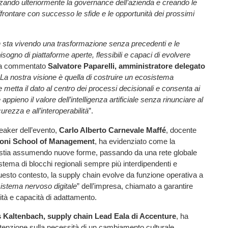
orzando ulteriormente la governance dell’azienda e creando le
ffrontare con successo le sfide e le opportunità dei prossimi
 sta vivendo una trasformazione senza precedenti e le
sogno di piattaforme aperte, flessibili e capaci di evolvere
a commentato
Salvatore Paparelli, amministratore delegato
La nostra visione è quella di costruire un ecosistema
e metta il dato al centro dei processi decisionali e consenta ai
e appieno il valore dell’intelligenza artificiale senza rinunciare al
curezza e all’interoperabilità
”.
eaker dell’evento,
Carlo Alberto Carnevale Maffé
, docente
oni School of Management
, ha evidenziato come la
 stia assumendo nuove forme, passando da una rete globale
istema di blocchi regionali sempre più interdipendenti e
questo contesto, la supply chain evolve da funzione operativa a
istema nervoso digitale
” dell’impresa, chiamato a garantire
ilità e capacità di adattamento.
s Kaltenbach, supply chain Lead Eala di Accenture
, ha
ttenzione sulla necessità di un cambiamento culturale