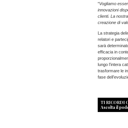
“
Vogliamo essere
innovazioni dispo
clienti. La nostr
creazione di val
La strategia de
relatori e partec
sarà determinato
efficacia in cont
proporzionalmente
lungo l’intera c
trasformare le i
fase dell’evoluzi
TI RICORDI
Ascolta il pod