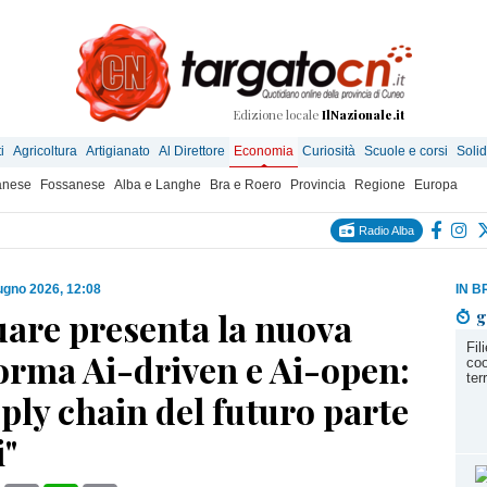
Edizione locale
IlNazionale.it
i
Agricoltura
Artigianato
Al Direttore
Economia
Curiosità
Scuole e corsi
Solid
anese
Fossanese
Alba e Langhe
Bra e Roero
Provincia
Regione
Europa
Radio Alba
ugno 2026, 12:08
IN B
uare presenta la nuova
g
Fil
orma Ai-driven e Ai-open:
coo
ter
ply chain del futuro parte
i"