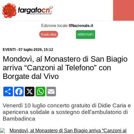
Edizione locale
IlNazionale.it
Radio Alba
ABBONATI
EVENTI
-
07 luglio 2026
, 15:12
Mondovì, al Monastero di San Biagio
arriva “Canzoni al Telefono” con
Borgate dal Vivo
Condividi
Facebook
X
WhatsApp
Email
Venerdì 10 luglio concerto gratuito di Didie Caria e
apericena solidale a sostegno dell’ambulatorio di
Bambadinca