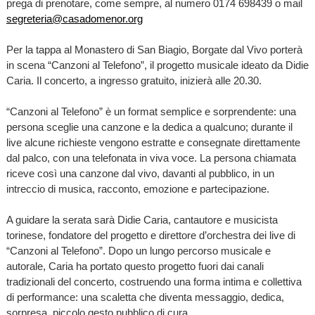
prega di prenotare, come sempre, al numero 0174 698439 o mail
segreteria@casadomenor.org
Per la tappa al Monastero di San Biagio, Borgate dal Vivo porterà
in scena “Canzoni al Telefono”, il progetto musicale ideato da Didie
Caria. Il concerto, a ingresso gratuito, inizierà alle 20.30.
“Canzoni al Telefono” è un format semplice e sorprendente: una
persona sceglie una canzone e la dedica a qualcuno; durante il
live alcune richieste vengono estratte e consegnate direttamente
dal palco, con una telefonata in viva voce. La persona chiamata
riceve così una canzone dal vivo, davanti al pubblico, in un
intreccio di musica, racconto, emozione e partecipazione.
A guidare la serata sarà Didie Caria, cantautore e musicista
torinese, fondatore del progetto e direttore d’orchestra dei live di
“Canzoni al Telefono”. Dopo un lungo percorso musicale e
autorale, Caria ha portato questo progetto fuori dai canali
tradizionali del concerto, costruendo una forma intima e collettiva
di performance: una scaletta che diventa messaggio, dedica,
sorpresa, piccolo gesto pubblico di cura.