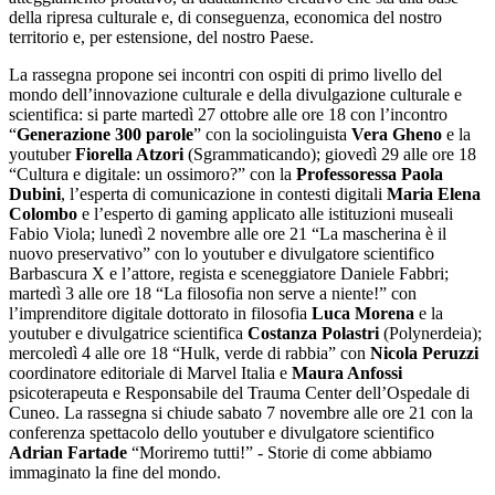
della ripresa culturale e, di conseguenza, economica del nostro
territorio e, per estensione, del nostro Paese.
La rassegna propone sei incontri con ospiti di primo livello del
mondo dell’innovazione culturale e della divulgazione culturale e
scientifica: si parte martedì 27 ottobre alle ore 18 con l’incontro
“
Generazione 300 parole
” con la sociolinguista
Vera Gheno
e la
youtuber
Fiorella Atzori
(Sgrammaticando); giovedì 29 alle ore 18
“Cultura e digitale: un ossimoro?” con la
Professoressa Paola
Dubini
, l’esperta di comunicazione in contesti digitali
Maria Elena
Colombo
e l’esperto di gaming applicato alle istituzioni museali
Fabio Viola; lunedì 2 novembre alle ore 21 “La mascherina è il
nuovo preservativo” con lo youtuber e divulgatore scientifico
Barbascura X e l’attore, regista e sceneggiatore Daniele Fabbri;
martedì 3 alle ore 18 “La filosofia non serve a niente!” con
l’imprenditore digitale dottorato in filosofia
Luca Morena
e la
youtuber e divulgatrice scientifica
Costanza Polastri
(Polynerdeia);
mercoledì 4 alle ore 18 “Hulk, verde di rabbia” con
Nicola Peruzzi
coordinatore editoriale di Marvel Italia e
Maura Anfossi
psicoterapeuta e Responsabile del Trauma Center dell’Ospedale di
Cuneo. La rassegna si chiude sabato 7 novembre alle ore 21 con la
conferenza spettacolo dello youtuber e divulgatore scientifico
Adrian Fartade
“Moriremo tutti!” - Storie di come abbiamo
immaginato la fine del mondo.