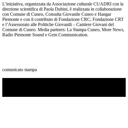
L’iniziativa, organizzata da Associazione culturale CUADRI con la
direzione scientifica di Paola Dubini, è realizzata in collaborazione
con Comune di Cuneo, Consulta Giovanile Cuneo e Hangar
Piemonte e con il contributo di Fondazione CRC, Fondazione CRT
e l’Assessorato alle Politiche Giovanili – Cantiere Giovani del
Comune di Cuneo. Media partners: La Stampa Cuneo, More News,
Radio Piemonte Sound e Gem Communication.
comunicato stampa
TI RICORDI COSA È SUCCESSO L’ANNO
SCORSO AD AGOSTO?
Ascolta il podcast con le notizie da non dimenticare