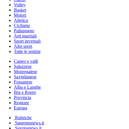
Volley
Basket
Motori
Atletica
Ciclismo
Pallapugno
Arti marziali
Sport invernali
Altri sport
Tutte le notizie
Cuneo e valli
Saluzzese
Monregalese
Saviglianese
Fossanese
Alba e Langhe
Bra e Roero
Provincia
Regione
Europa
Rubriche
Sanremonews.it
Savonanews.it