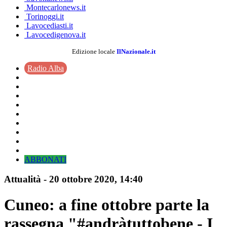
Montecarlonews.it
Torinoggi.it
Lavocediasti.it
Lavocedigenova.it
Edizione locale
IlNazionale.it
Radio Alba
ABBONATI
Attualità
-
20 ottobre 2020
, 14:40
Cuneo: a fine ottobre parte la
rassegna "#andràtuttobene - I