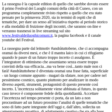
La rassegna è la capsule edition di quello che sarebbe dovuto essere
il primo Festival dei Luoghi comuni della città di Cuneo, con un
programma completamente rivisto rispetto a quello che era stato
pensato per la primavera 2020, sia in termini di ospiti che di
tematiche, per dare un senso all’iniziativa rispetto al periodo storico
e alla modalità di fruizione degli incontri, che saranno on-line e
verranno trasmessi in live streaming sul sito
www.festivaldeiluoghicomuni.it
, la pagina facebook e il canale
youtube del Festival.
La rassegna parte dal leitmotiv #andràtuttobene, che ci accompagna
oramai da diversi mesi, e che è il mantra laico in cui ci rifugiamo
quando le paure di un futuro troppo incerto ci assalgono. È
l’integratore di ottimismo che assumiamo senza essere troppo
convinti della sua efficacia...ma va bene così...tanto male non ci
farà! #andràtuttobene è diventata oramai una frase fatta, superficiale
- un luogo comune appunto - magari da sfatare, non per cadere nel
pessimismo cosmico, quanto piuttosto per analizzare in modo
diverso aspetti, strumenti, protagonisti di questo presente così
incerto. L’incertezza solitamente viene abbinata al futuro, in questo
caso invece è componente fedele della quotidianità. Accettare
l’incertezza nel tempo presente ci porta, da un lato a non
procrastinare ad un futuro prossimo l’analisi di quelle tematiche che
sono di fatto parte integrante dell’oggi e, dall’altro, sollecita un
atteggiamento proattivo, di adattamento creativo che sta alla base