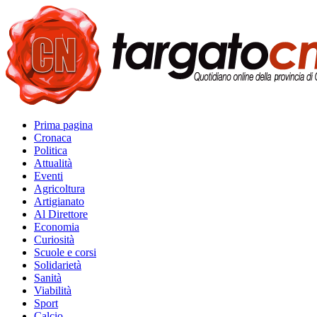
Prima pagina
Cronaca
Politica
Attualità
Eventi
Agricoltura
Artigianato
Al Direttore
Economia
Curiosità
Scuole e corsi
Solidarietà
Sanità
Viabilità
Sport
Calcio