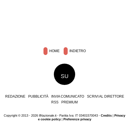
HOME
INDIETRO
SU
REDAZIONE
PUBBLICITÀ
INVIA COMUNICATO
SCRIVI AL DIRETTORE
RSS
PREMIUM
Copyright © 2013 - 2026 IlNazionale.it - Partita Iva: IT 03401570043 -
Credits
|
Privacy
e cookie policy
|
Preferenze privacy