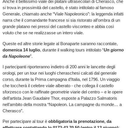
Anche il bellissimo viale dei platani ultrasecolari di Cherasco, che
si trova in prossimità del castello, è stato intitolato al famoso
Generale, chiamato anche “Viale Napoleonico”: la leggenda infatti
narra che il comandante francese si sia ristorato all’ombra di un
grande platano nei pressi del castello visconteo e abbia così
voluto che se ne realizzasse un intero viale.
Queste ed altre storie legate al Bonaparte saranno raccontate,
d
omenica 14 luglio
, durante il walking tours intitolato “
Un giorno
da Napoleone
”.
I partecipanti riporteranno indietro di 200 anni le lancette degli
orologi, per un tour nei luoghi cheraschesi calcati dal generale
corso, durante la Prima campagna d’Italia, nel 1796. Un viaggio
che toccherà il celebre viale alberato - che collega il castello
sforzesco con le raffinate geometrie viarie del centro – e le opere
dell’artista Jean Gaudaire Thor, esposte a Palazzo Salmatoris
nell’ambito della mostra “Napoleon. La campagne du monde… a
Cherasco”.
Per partecipare al tour è
obbligatoria la prenotazione, da
effettuare contattando lo 0172-42.70.50 (entro il 12 giugno)
: