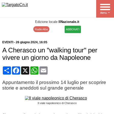
Edizione locale
IlNazionale.it
Radio Alba
ABBONATI
EVENTI
-
26 giugno 2024
, 16:05
A Cherasco un "walking tour" per
vivere un giorno da Napoleone
Condividi
Facebook
X
WhatsApp
Email
Appuntamento il prossimo 14 luglio per scoprire
storie e aneddoti sul grande generale
Il viale napoleonico di Cherasco