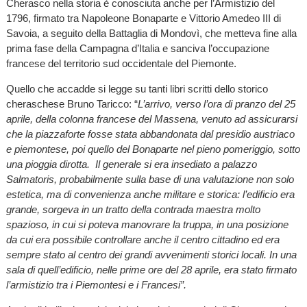
Cherasco nella storia è conosciuta anche per l’Armistizio del
1796, firmato tra Napoleone Bonaparte e Vittorio Amedeo III di
Savoia, a seguito della Battaglia di Mondovì, che metteva fine alla
prima fase della Campagna d’Italia e sanciva l’occupazione
francese del territorio sud occidentale del Piemonte.
Quello che accadde si legge su tanti libri scritti dello storico
cheraschese Bruno Taricco: “
L’arrivo, verso l’ora di pranzo del 25
aprile, della colonna francese del Massena, venuto ad assicurarsi
che la piazzaforte fosse stata abbandonata dal presidio austriaco
e piemontese, poi quello del Bonaparte nel pieno pomeriggio, sotto
una pioggia dirotta. Il generale si era insediato a palazzo
Salmatoris, probabilmente sulla base di una valutazione non solo
estetica, ma di convenienza anche militare e storica: l’edificio era
grande, sorgeva in un tratto della contrada maestra molto
spazioso, in cui si poteva manovrare la truppa, in una posizione
da cui era possibile controllare anche il centro cittadino ed era
sempre stato al centro dei grandi avvenimenti storici locali. In una
sala di quell’edificio, nelle prime ore del 28 aprile, era stato firmato
l’armistizio tra i Piemontesi e i Francesi”.