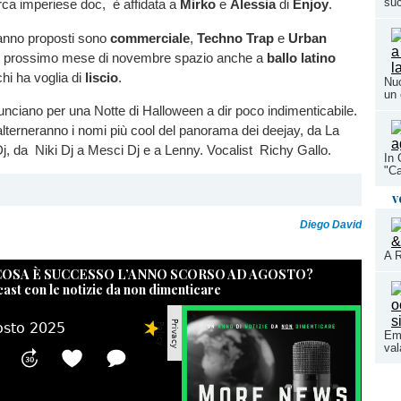
su
arca imperiese doc, è affidata a
Mirko
e
Alessia
di
Enjoy
.
ranno proposti sono
commerciale
,
Techno Trap
e
Urban
l prossimo mese di novembre spazio anche a
ballo latino
hi ha voglia di
liscio
.
Nuo
un 
nciano per una Notte di Halloween a dir poco indimenticabile.
 alterneranno i nomi più cool del panorama dei deejay, da La
j, da Niki Dj a Mesci Dj e a Lenny. Vocalist Richy Gallo.
In 
"Ca
v
Diego David
A R
 COSA È SUCCESSO L’ANNO SCORSO AD AGOSTO?
cast con le notizie da non dimenticare
Eme
val