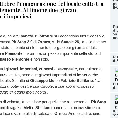
Pia
ttobre l’inaugurazione del locale culto tra
pau
[F
Piemonte. Al timone due giovani
ri imperiesi
Pon
di 
Val
na a ballare:
sabato 19 ottobre
si riaccendono luci e consolle
ma
scoteca
Pit Stop 2.0
d
i Ormea
, sulla
Statale 28
, quello che per
 stato un punto di riferimento obbligato per gli amanti della
a
e
Piemonte
. Insomma, un pezzo importante della storia di
Nub
basso Piemonte
e non solo.
di 
sta i giovani
imperiesi
,
cuneesi
e
savonesi
e, naturalmente,
 pausa estiva, sono due giovani imprenditori di
Imperia
che
locale. Si tratta di
Giuseppe Meli
e
Fabrizio Stillitano
. "
Un
Cun
alizza, poter gestire una discoteca che abbiamo spesso
di 
quale ci legano molti ricordi
".
 di volontà, la passione per quello che rappresenta il
Pit Stop
oni di ragazzi
Meli
e
Stillitano
hanno fatto un investimento
Il 
e luce e valore alla discoteca di
Ormea
. Anche la direzione
ser