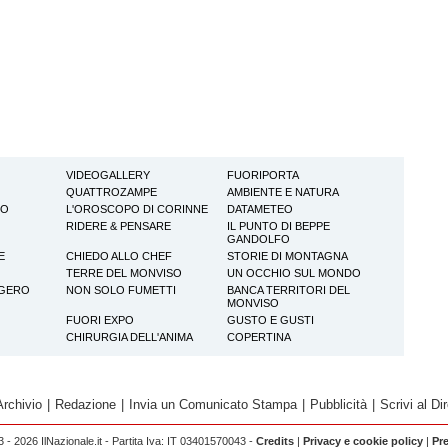
VIDEOGALLERY
FUORIPORTA
QUATTROZAMPE
AMBIENTE E NATURA
TO
L'OROSCOPO DI CORINNE
DATAMETEO
RIDERE & PENSARE
IL PUNTO DI BEPPE
GANDOLFO
E
CHIEDO ALLO CHEF
STORIE DI MONTAGNA
TERRE DEL MONVISO
UN OCCHIO SUL MONDO
GGERO
NON SOLO FUMETTI
BANCA TERRITORI DEL
MONVISO
FUORI EXPO
GUSTO E GUSTI
CHIRURGIA DELL'ANIMA
COPERTINA
Archivio
|
Redazione
|
Invia un Comunicato Stampa
|
Pubblicità
|
Scrivi al Dir
 - 2026 IlNazionale.it - Partita Iva: IT 03401570043 -
Credits
|
Privacy e cookie policy
|
Pr