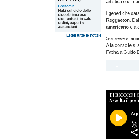
artistica è di m
Economia
Nubi sul cielo delle
I generi che sa
piccole imprese
piemontesi: in calo
Reggaeton
. Da
ordini, export e
americano
e a c
assunzioni
Leggi tutte le notizie
Sorprese si annu
Alla consolle si
Fatina a Guido D
TI RICORDI
Ascolta il pod