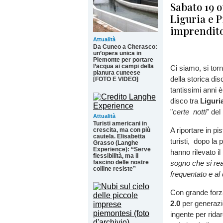
Sabato 19 o
Liguria e 
imprendito
Attualità
Da Cuneo a Cherasco:
un’opera unica in
Piemonte per portare
l’acqua ai campi della
Ci siamo, si tor
pianura cuneese
della storica di
[FOTO E VIDEO]
tantissimi anni è
disco tra
Liguri
"
certe notti
" del
Attualità
Turisti americani in
A riportare in pi
crescita, ma con più
cautela. Elisabetta
turisti, dopo la
Grasso (Langhe
Experience): “Serve
hanno rilevato il 
flessibilità, ma il
fascino delle nostre
sogno che si re
colline resiste”
frequentato e al 
Con grande forza
2.0
per generazi
ingente per ridar