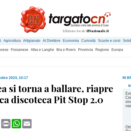
Edizione locale
IlNazionale.it
i
Agricoltura
Artigianato
Al Direttore
Economia
Curiosità
Scuole e corsi
Solid
anese
Fossanese
Alba e Langhe
Bra e Roero
Provincia
Regione
Europa
tobre 2024, 10:17
IN B
 si torna a ballare, riapre
s
Eme
ica discoteca Pit Stop 2.0
Cir
str
naz
]
book
X
Print
WhatsApp
Email
Ott