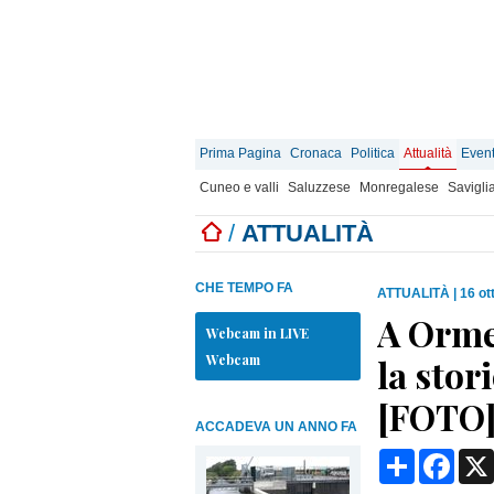
Prima Pagina
Cronaca
Politica
Attualità
Event
Cuneo e valli
Saluzzese
Monregalese
Savigli
/
ATTUALITÀ
CHE TEMPO FA
ATTUALITÀ
|
16 ot
A Ormea
Webcam in LIVE
Webcam
la stor
[FOTO
ACCADEVA UN ANNO FA
Condividi
Face