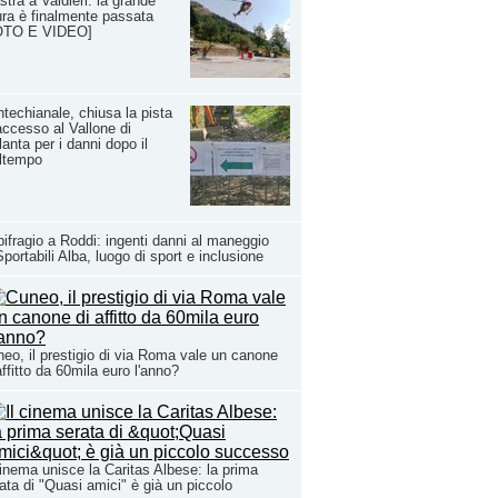
stra a Valdieri: la grande
ra è finalmente passata
OTO E VIDEO]
techianale, chiusa la pista
accesso al Vallone di
lanta per i danni dopo il
ltempo
ifragio a Roddi: ingenti danni al maneggio
Sportabili Alba, luogo di sport e inclusione
eo, il prestigio di via Roma vale un canone
affitto da 60mila euro l'anno?
cinema unisce la Caritas Albese: la prima
ata di "Quasi amici" è già un piccolo