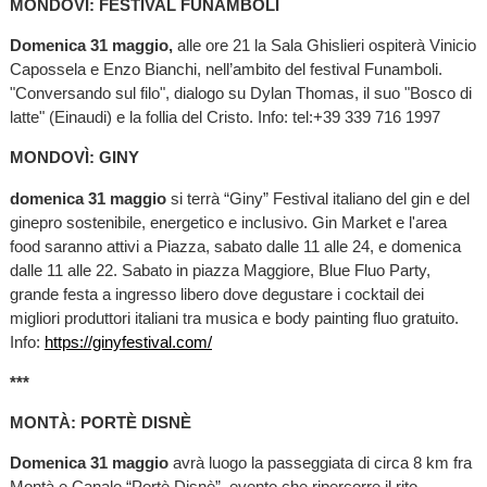
MONDOVÌ: FESTIVAL FUNAMBOLI
Domenica 31 maggio,
alle ore 21 la Sala Ghislieri ospiterà Vinicio
Capossela e Enzo Bianchi, nell’ambito del festival Funamboli.
"Conversando sul filo", dialogo su Dylan Thomas, il suo "Bosco di
latte" (Einaudi) e la follia del Cristo. Info: tel:+39 339 716 1997
MONDOVÌ: GINY
domenica 31 maggio
si terrà “Giny” Festival italiano del gin e del
ginepro sostenibile, energetico e inclusivo. Gin Market e l'area
food saranno attivi a Piazza, sabato dalle 11 alle 24, e domenica
dalle 11 alle 22. Sabato in piazza Maggiore, Blue Fluo Party,
grande festa a ingresso libero dove degustare i cocktail dei
migliori produttori italiani tra musica e body painting fluo gratuito.
Info:
https://ginyfestival.com/
***
MONTÀ: PORTÈ DISNÈ
Domenica 31 maggio
avrà luogo la passeggiata di circa 8 km fra
Montà e Canale “Portè Disnè”, evento che ripercorre il rito