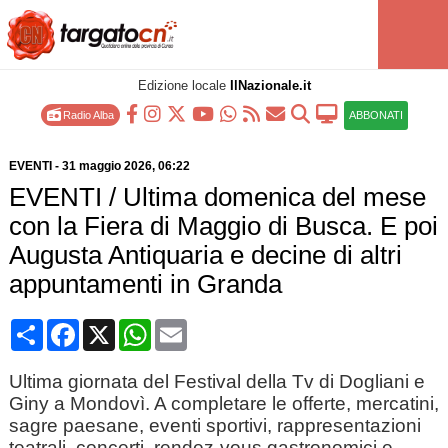
Edizione locale
IlNazionale.it
Radio Alba
ABBONATI
EVENTI
-
31 maggio 2026
, 06:22
EVENTI / Ultima domenica del mese
con la Fiera di Maggio di Busca. E poi
Augusta Antiquaria e decine di altri
appuntamenti in Granda
Condividi
Facebook
X
WhatsApp
Email
Ultima giornata del Festival della Tv di Dogliani e
Giny a Mondovì. A completare le offerte, mercatini,
sagre paesane, eventi sportivi, rappresentazioni
teatrali, concerti, rendez-vous gastronomici e