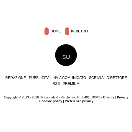
HOME
INDIETRO
SU
REDAZIONE
PUBBLICITÀ
INVIA COMUNICATO
SCRIVI AL DIRETTORE
RSS
PREMIUM
Copyright © 2013 - 2026 IlNazionale.it - Partita Iva: IT 03401570043 -
Credits
|
Privacy
e cookie policy
|
Preferenze privacy