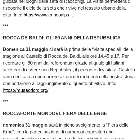
guidata nei luoghi della seta di Racconigi. La visita permetterà di
riscoprire il ciclo della seta che rivive nel tessuto urbano della
città. Info:
https://www.cuneoalps.it
***
ROCCA DE BALDI: GLI 80 ANNI DELLA REPUBBLICA
Domenica 31 maggio
ci sarà la prima delle “visite speciali” della
stagione al Castello di Rocca de' Baldi, alle ore 14.45 e 17. Per
ricordare gli 80 anni dal referendum grazie al quale gli Italiani
scelsero di essere una Repubblica, il percorso di visita al Castello
sarà dedicato a ripercorrere alcuni dei momenti della nostra storia
che portarono al raggiungimento di questo obiettivo. Info:
https://museodoro.org/
***
ROCCAFORTE MONDOVÌ: FIERA DELLE ERBE
domenica 31 maggio
sarà in pieno svolgimento la “Fiera delle
Erbe”, con la partecipazione di numerosi espositori che
presentano erbe, piante e fiori, prodotti di erboristeria, spezie,