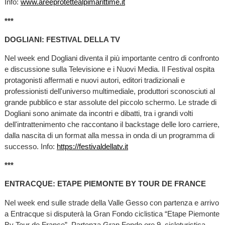
Info:
www.areeprotettealpimarittime.it
***
DOGLIANI: FESTIVAL DELLA TV
Nel week end Dogliani diventa il più importante centro di confronto
e discussione sulla Televisione e i Nuovi Media. Il Festival ospita
protagonisti affermati e nuovi autori, editori tradizionali e
professionisti dell'universo multimediale, produttori sconosciuti al
grande pubblico e star assolute del piccolo schermo. Le strade di
Dogliani sono animate da incontri e dibatti, tra i grandi volti
dell'intrattenimento che raccontano il backstage delle loro carriere,
dalla nascita di un format alla messa in onda di un programma di
successo. Info:
https://festivaldellatv.it
***
ENTRACQUE: ETAPE PIEMONTE BY TOUR DE FRANCE
Nel week end sulle strade della Valle Gesso con partenza e arrivo
a Entracque si disputerà la Gran Fondo ciclistica “Etape Piemonte
By Tour de France”. Partenza Gran Fondo ore 9, cicloturistica