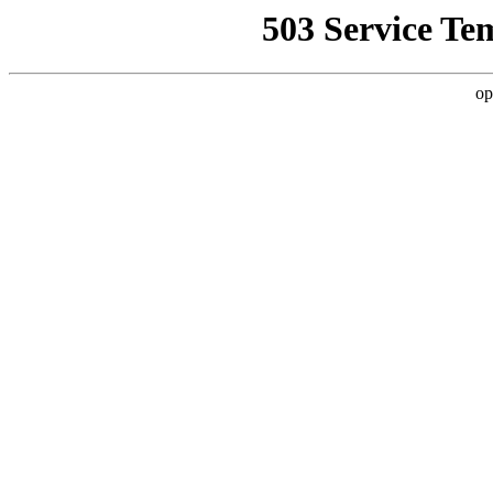
503 Service Te
op