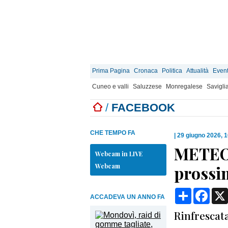
Prima Pagina
Cronaca
Politica
Attualità
Event
Cuneo e valli
Saluzzese
Monregalese
Savigli
/
FACEBOOK
CHE TEMPO FA
|
29 giugno 2026, 
METEO 
Webcam in LIVE
Webcam
prossi
Condividi
Face
ACCADEVA UN ANNO FA
Rinfrescat