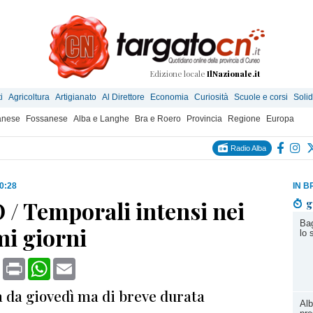
Edizione locale
IlNazionale.it
i
Agricoltura
Artigianato
Al Direttore
Economia
Curiosità
Scuole e corsi
Solid
anese
Fossanese
Alba e Langhe
Bra e Roero
Provincia
Regione
Europa
Radio Alba
10:28
IN B
/ Temporali intensi nei
g
Bag
mi giorni
lo 
book
X
Print
WhatsApp
Email
a da giovedì ma di breve durata
Alb