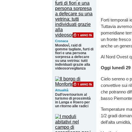
Forti temporali 
Tuttavia avremo
pomeridiane temp
un fronte fresco
Cronaca
Mondovì, raid di
anche un genera
gomme tagliate, furti di
fiori e una persona
Al Nord Ovest q
sorpresa a defecare
su una vetrina: tutti
individuati grazie alla
Oggi lunedì 29
videosorveglianza
Cielo sereno o p
convettive sui ri
Attualità
che potranno dif
Dall’overtourism al
basso Piemonte
turismo di prossimità
in Langa e Roero per
un ritorno alle radici
Temperature mass
1/2 gradi doman
dell'alta umidità