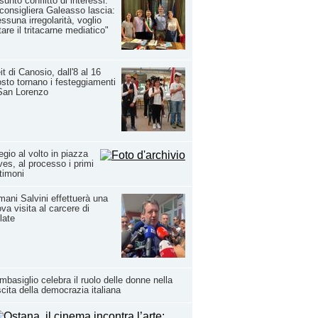
sunto conflitto di interessi.
consigliera Galeasso lascia:
ssuna irregolarità, voglio
tare il tritacarne mediatico"
it di Canosio, dall'8 al 16
sto tornano i festeggiamenti
San Lorenzo
egio al volto in piazza
es, al processo i primi
timoni
ani Salvini effettuerà una
va visita al carcere di
late
basiglio celebra il ruolo delle donne nella
cita della democrazia italiana