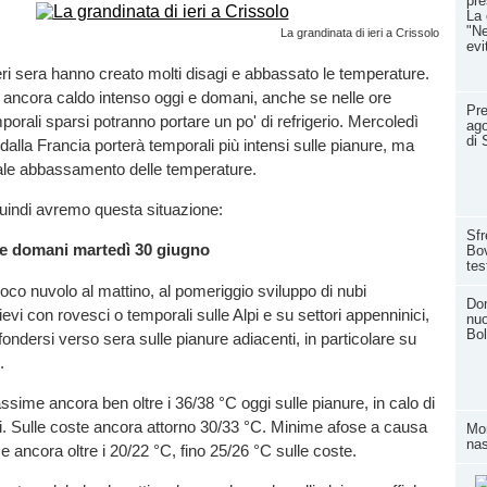
pre
La 
"Ne
La grandinata di ieri a Crissolo
evi
ieri sera hanno creato molti disagi e abbassato le temperature.
 ancora caldo intenso oggi e domani, anche se nelle ore
Pre
orali sparsi potranno portare un po' di refrigerio. Mercoledì
ago
di 
 dalla Francia porterà temporali più intensi sulle pianure, ma
le abbassamento delle temperature.
uindi avremo questa situazione:
Sfr
 e domani martedì 30 giugno
Bov
tes
oco nuvolo al mattino, al pomeriggio sviluppo di nubi
Dom
lievi con rovesci o temporali sulle Alpi e su settori appenninici,
nuo
Bol
fondersi verso sera sulle pianure adiacenti, in particolare su
.
ime ancora ben oltre i 36/38 °C oggi sulle pianure, in calo di
i. Sulle coste ancora attorno 30/33 °C. Minime afose a causa
Mom
nas
, e ancora oltre i 20/22 °C, fino 25/26 °C sulle coste.