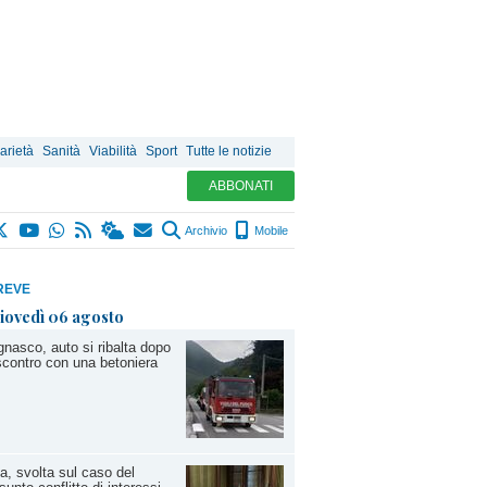
arietà
Sanità
Viabilità
Sport
Tutte le notizie
ABBONATI
Archivio
Mobile
REVE
iovedì 06 agosto
nasco, auto si ribalta dopo
scontro con una betoniera
a, svolta sul caso del