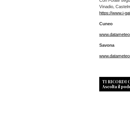
Con i-Gate segui
Vinadio, Castel
https://www.i-ga
Cuneo
www.datameteo
Savona
www.datameteo
TI RICORDI
Ascolta il pod