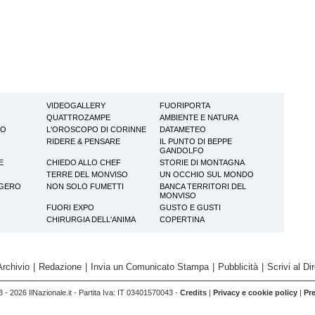
VIDEOGALLERY
FUORIPORTA
QUATTROZAMPE
AMBIENTE E NATURA
TO
L'OROSCOPO DI CORINNE
DATAMETEO
RIDERE & PENSARE
IL PUNTO DI BEPPE
GANDOLFO
E
CHIEDO ALLO CHEF
STORIE DI MONTAGNA
TERRE DEL MONVISO
UN OCCHIO SUL MONDO
GGERO
NON SOLO FUMETTI
BANCA TERRITORI DEL
MONVISO
FUORI EXPO
GUSTO E GUSTI
CHIRURGIA DELL'ANIMA
COPERTINA
Archivio
|
Redazione
|
Invia un Comunicato Stampa
|
Pubblicità
|
Scrivi al Dir
 - 2026 IlNazionale.it - Partita Iva: IT 03401570043 -
Credits
|
Privacy e cookie policy
|
Pr