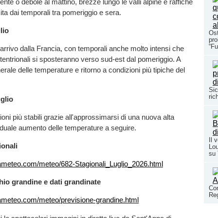
nte o debole al mattino, brezze lungo le valli alpine e raffiche
cita dai temporali tra pomeriggio e sera.
lio
Ost
pro
“Fu
 arrivo dalla Francia, con temporali anche molto intensi che
ttentrionali si sposteranno verso sud-est dal pomeriggio. A
rale delle temperature e ritorno a condizioni più tipiche del
Sic
ric
glio
oni più stabili grazie all'approssimarsi di una nuova alta
aduale aumento delle temperature a seguire.
Il 
ionali
Lou
su
ameteo.com/meteo/682-Stagionali_Luglio_2026.html
hio grandine e dati grandinate
Con
Reg
ameteo.com/meteo/previsione-grandine.html