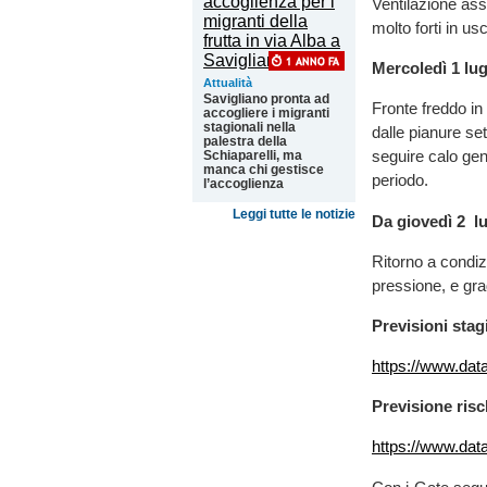
Ventilazione asse
molto forti in us
Mercoledì 1 lug
Attualità
Savigliano pronta ad
Fronte freddo in
accogliere i migranti
stagionali nella
dalle pianure se
palestra della
seguire calo gene
Schiaparelli, ma
manca chi gestisce
periodo.
l’accoglienza
Leggi tutte le notizie
Da giovedì 2 lu
Ritorno a condizi
pressione, e gr
Previsioni stag
https://www.dat
Previsione risc
https://www.dat