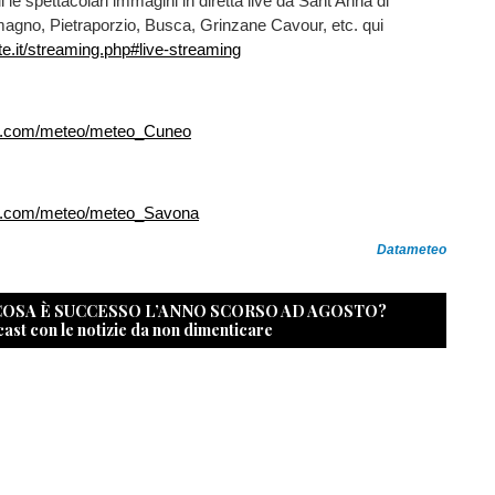
 le spettacolari immagini in diretta live da Sant'Anna di
magno, Pietraporzio, Busca, Grinzane Cavour, etc. qui
te.it/streaming.php#live-streaming
.com/meteo/meteo_Cuneo
.com/meteo/meteo_Savona
Datameteo
 COSA È SUCCESSO L’ANNO SCORSO AD AGOSTO?
cast con le notizie da non dimenticare