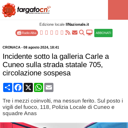
Edizione locale
IlNazionale.it
Radio Alba
ABBONATI
CRONACA
-
08 agosto 2024
, 18:41
Incidente sotto la galleria Carle a
Cuneo sulla strada statale 705,
circolazione sospesa
Condividi
Facebook
X
WhatsApp
Email
Tre i mezzi coinvolti, ma nessun ferito. Sul posto i
vigili del fuoco, 118, Polizia Locale di Cuneo e
squadre Anas