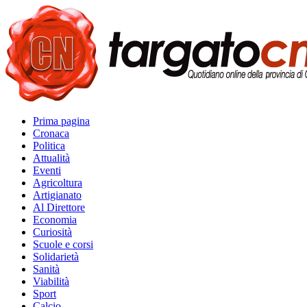
Prima pagina
Cronaca
Politica
Attualità
Eventi
Agricoltura
Artigianato
Al Direttore
Economia
Curiosità
Scuole e corsi
Solidarietà
Sanità
Viabilità
Sport
Calcio