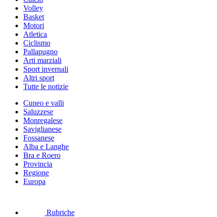
Volley
Basket
Motori
Atletica
Ciclismo
Pallapugno
Arti marziali
Sport invernali
Altri sport
Tutte le notizie
Cuneo e valli
Saluzzese
Monregalese
Saviglianese
Fossanese
Alba e Langhe
Bra e Roero
Provincia
Regione
Europa
Rubriche