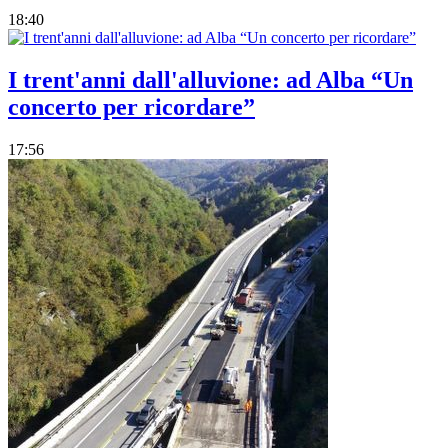
18:40
I trent'anni dall'alluvione: ad Alba “Un
concerto per ricordare”
17:56