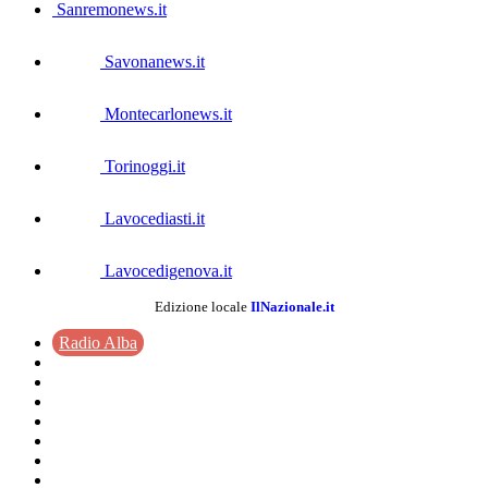
Sanremonews.it
Savonanews.it
Montecarlonews.it
Torinoggi.it
Lavocediasti.it
Lavocedigenova.it
Edizione locale
IlNazionale.it
Radio Alba