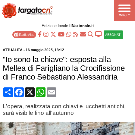
Edizione locale
IlNazionale.it
Radio Alba
ABBONATI
ATTUALITÀ
-
16 maggio 2025
, 18:12
"Io sono la chiave": esposta alla
Mellea di Farigliano la Crocifissione
di Franco Sebastiano Alessandria
Condividi
Facebook
X
WhatsApp
Email
L'opera, realizzata con chiavi e lucchetti antichi,
sarà visibile fino all'autunno