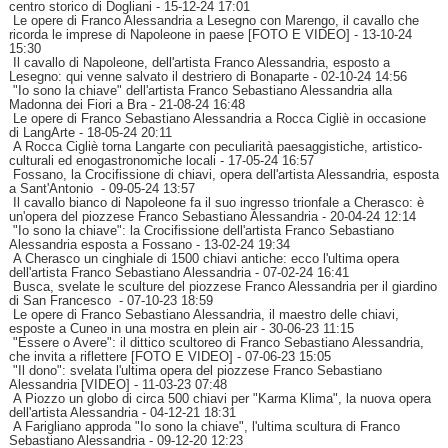
centro storico di Dogliani
- 15-12-24 17:01
Le opere di Franco Alessandria a Lesegno con Marengo, il cavallo che
ricorda le imprese di Napoleone in paese [FOTO E VIDEO]
- 13-10-24
15:30
Il cavallo di Napoleone, dell'artista Franco Alessandria, esposto a
Lesegno: qui venne salvato il destriero di Bonaparte
- 02-10-24 14:56
"Io sono la chiave" dell'artista Franco Sebastiano Alessandria alla
Madonna dei Fiori a Bra
- 21-08-24 16:48
Le opere di Franco Sebastiano Alessandria a Rocca Cigliè in occasione
di LangArte
- 18-05-24 20:11
A Rocca Cigliè torna Langarte con peculiarità paesaggistiche, artistico-
culturali ed enogastronomiche locali
- 17-05-24 16:57
Fossano, la Crocifissione di chiavi, opera dell'artista Alessandria, esposta
a Sant'Antonio
- 09-05-24 13:57
Il cavallo bianco di Napoleone fa il suo ingresso trionfale a Cherasco: è
un'opera del piozzese Franco Sebastiano Alessandria
- 20-04-24 12:14
"Io sono la chiave": la Crocifissione dell'artista Franco Sebastiano
Alessandria esposta a Fossano
- 13-02-24 19:34
A Cherasco un cinghiale di 1500 chiavi antiche: ecco l'ultima opera
dell'artista Franco Sebastiano Alessandria
- 07-02-24 16:41
Busca, svelate le sculture del piozzese Franco Alessandria per il giardino
di San Francesco
- 07-10-23 18:59
Le opere di Franco Sebastiano Alessandria, il maestro delle chiavi,
esposte a Cuneo in una mostra en plein air
- 30-06-23 11:15
"Essere o Avere": il dittico scultoreo di Franco Sebastiano Alessandria,
che invita a riflettere [FOTO E VIDEO]
- 07-06-23 15:05
"Il dono": svelata l'ultima opera del piozzese Franco Sebastiano
Alessandria [VIDEO]
- 11-03-23 07:48
A Piozzo un globo di circa 500 chiavi per "Karma Klima", la nuova opera
dell'artista Alessandria
- 04-12-21 18:31
A Farigliano approda "Io sono la chiave", l'ultima scultura di Franco
Sebastiano Alessandria
- 09-12-20 12:23