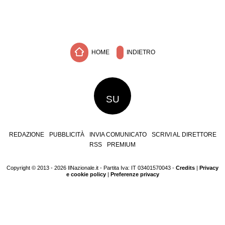
HOME
INDIETRO
SU
REDAZIONE
PUBBLICITÀ
INVIA COMUNICATO
SCRIVI AL DIRETTORE
RSS
PREMIUM
Copyright © 2013 - 2026 IlNazionale.it - Partita Iva: IT 03401570043 -
Credits
|
Privacy
e cookie policy
|
Preferenze privacy