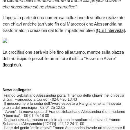
al dilemma della serratura inerme di fronte alla propria chiave e
che nonostante ciò ne risulta carnefice".
L’opera fa parte di una numerosa collezione di sculture realizzate
con chiavi antiche (arrivate fin dal Marocco) che Alessandria ha
trasformato in creazioni dal forte impatto emotivo
[Qui l'intervista]
.
La crocifissione sarà visibile fino all'autunno, mentre sulla piazza
del municipio è possibile ammirare il dittico "Essere o Avere"
(leggi qui)
.
News collegate:
Franco Sebastiano Alessandria porta "Il tempo delle chiavi" nel chiostro
di San Francesco a Cuneo
- 02-07-26 13:43
Il rinoceronte e la sedia dell'Avere esposte a Farigliano nella rinnovata
piazza del municipio
- 02-04-25 12:02
"Avere": la nuova opera di Franco Sebastiano Alessandria è un moderno
"Guernica"
- 09-01-25 18:00
Dogliani diventa museo en plein air con le sculture di chiavi di Franco
Sebastiano Alessandria [FOTO]
- 22-12-24 11:00
L’arte del genio “delle chiavi” Franco Alessandria invade artisticamente il