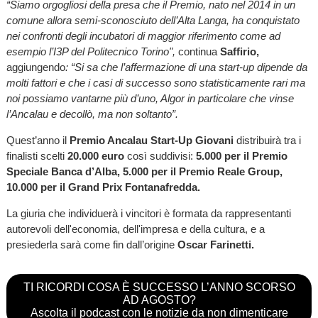
“Siamo orgogliosi della presa che il Premio, nato nel 2014 in un
comune allora semi-sconosciuto dell’Alta Langa, ha conquistato
nei confronti degli incubatori di maggior riferimento come ad
esempio l’I3P del Politecnico Torino",
continua
Saffirio,
aggiungendo
: “Si sa che l’affermazione di una start-up dipende da
molti fattori e che i casi di successo sono statisticamente rari ma
noi possiamo vantarne più d’uno, Algor in particolare che vinse
l’Ancalau e decollò, ma non soltanto”.
Quest’anno il
Premio Ancalau Start-Up Giovani
distribuirà tra i
finalisti scelti
20.000 euro
così suddivisi:
5.000 per il Premio
Speciale Banca d’Alba, 5.000 per il Premio Reale Group,
10.000 per il Grand Prix Fontanafredda.
La giuria che individuerà i vincitori è formata da rappresentanti
autorevoli dell'economia, dell'impresa e della cultura, e a
presiederla sarà come fin dall’origine
Oscar Farinetti.
TI RICORDI COSA È SUCCESSO L’ANNO SCORSO
AD AGOSTO?
Ascolta il podcast con le notizie da non dimenticare