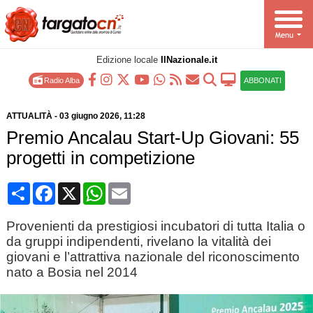
Edizione locale
IlNazionale.it
Radio Alba
ABBONATI
ATTUALITÀ
-
03 giugno 2026
, 11:28
Premio Ancalau Start-Up Giovani: 55
progetti in competizione
Condividi
Facebook
X
WhatsApp
Email
Provenienti da prestigiosi incubatori di tutta Italia o
da gruppi indipendenti, rivelano la vitalità dei
giovani e l’attrattiva nazionale del riconoscimento
nato a Bosia nel 2014