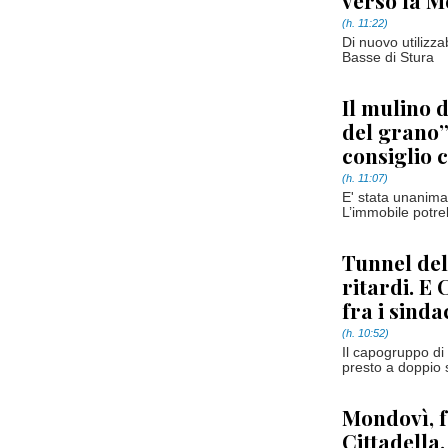
verso la M
(h. 11:22)
Di nuovo utilizza
Basse di Stura
Il mulino 
del grano” 
consiglio
(h. 11:07)
E' stata unanima
L’immobile potre
Tunnel del
ritardi. E 
fra i sinda
(h. 10:52)
Il capogruppo di 
presto a doppio s
Mondovì, f
Cittadella.