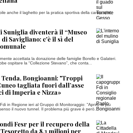
ellana
bile anche il laghetto per la pratica sportiva della canoa alle
di Suniglia diventerà il “Museo
di Savigliano: c'è il sì del
 comunale
mente accettata la donazione delle famiglie Borello e Galateri.
bbe ospitare la “Collezione Stevano”, che conta...
 Tenda, Bongioanni: "Troppi
Cuneo tagliata fuori dall’asse
ci di Imperia e Nizza»
Fdi in Regione ieri al Gruppo di Monitoraggio: "Aprire al più
enso il nuovo tunnel. Il problema più grave è però...
ondi Fesr per il recupero della
 Tesoretto da 8,3 milioni per