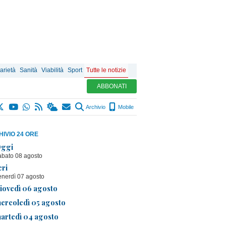
arietà
Sanità
Viabilità
Sport
Tutte le notizie
ABBONATI
Archivio
Mobile
IVIO 24 ORE
ggi
abato 08 agosto
eri
enerdì 07 agosto
iovedì 06 agosto
ercoledì 05 agosto
artedì 04 agosto