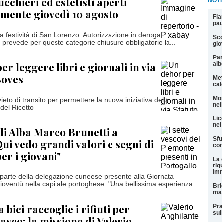
cchieri ed estetisti aperti
NOTI
amente giovedì 10 agosto
Fia
pau
a festività di San Lorenzo. Autorizzazione in deroga
Sco
 prevede per queste categorie chiusure obbligatorie la...
gio
Par
r leggere libri e giornali in via
alb
Boves
Met
cal
Mor
vieto di transito per permettere la nuova iniziativa della
nel
 del Ricetto
Lic
nei
 di Alba Marco Brunetti a
Sfu
Qui vedo grandi valori e segni di
com
er i giovani"
La 
riq
imm
 parte della delegazione cuneese presente alla Giornata
ioventù nella capitale portoghese: "Una bellissima esperienza...
Bri
mag
a bici raccoglie i rifiuti per
Pra
sul
asco: la missione di Valerio