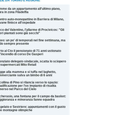
ZIE DA TORINO E REGIONE
mme da un appartamento all'ultimo piano,
ra in zona Filadelfia
ntro auto-monopattino in Barriera di Milano,
vane finisce all'ospedale
co del Valentino, l'allarme di Procivicos: "Gli
eri piantati sono già secchi"
eo: un po' di temporali nel fine settimana, ma
do sempre presente
to al Cto il pensionato di 71 anni ustionato
l'incendio di corso De Gasperi
enziato delegato sindacale, scatta lo sciopero
 supermercati Mito Retail
gge alla mamma e si tuffa nel laghetto,
merciante salva un bimbo di 6 anni
collina di Pino si rilancia verso lo spazio:
ualificazione per l'ex impianto di risalita
erso nel Parco del Cielo
cherasio, una fontana per il campo da basket:
gioranza e minoranza fanno squadra
gelato e Sestriere: appuntamenti con il gusto
le montagne olimpiche