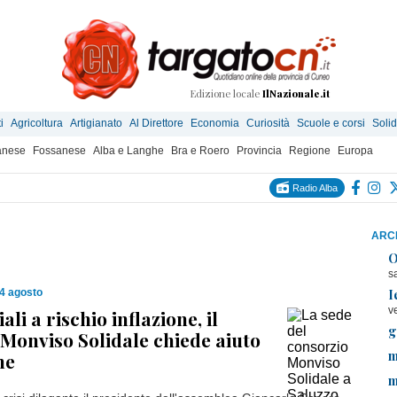
Edizione locale
IlNazionale.it
i
Agricoltura
Artigianato
Al Direttore
Economia
Curiosità
Scuole e corsi
Solid
anese
Fossanese
Alba e Langhe
Bra e Roero
Provincia
Regione
Europa
Radio Alba
ARCH
O
s
I
4 agosto
v
ali a rischio inflazione, il
g
Monviso Solidale chiede aiuto
m
ne
m