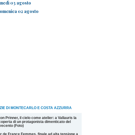
unedì 03 agosto
omenica 02 agosto
ZIE DI MONTECARLO E COSTA AZZURRA
on Prinner, il cielo come atelier: a Vallauris la
coperta di un protagonista dimenticato del
ecento (Foto)
r de France Femmes, finale ad alta tensione a