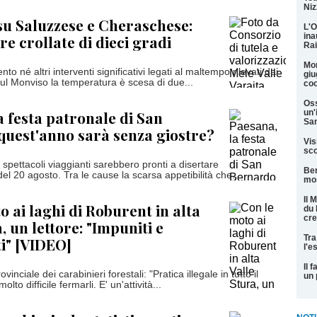
Niz
u Saluzzese e Cheraschese:
L'O
ina
e crollate di dieci gradi
Rai
Mon
o né altri interventi significativi legati al maltempo rilevati dai
giu
 Sul Monviso la temperatura è scesa di due...
coo
Oss
a festa patronale di San
un'
San
uest'anno sarà senza giostre?
Vis
sco
i gli spettacoli viaggianti sarebbero pronti a disertare
Ber
l 20 agosto. Tra le cause la scarsa appetibilità che...
mos
Il 
o ai laghi di Roburent in alta
du 
cre
, un lettore: "Impuniti e
Tra
ti" [VIDEO]
l'e
Il 
inciale dei carabinieri forestali: "Pratica illegale in tutto il
un 
to difficile fermarli. E' un'attività...