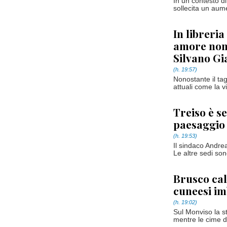
In un contesto di
sollecita un aume
In libreri
amore non 
Silvano Gi
(h. 19:57)
Nonostante il tagl
attuali come la v
Treiso è s
paesaggio
(h. 19:53)
Il sindaco Andrea
Le altre sedi so
Brusco ca
cuneesi i
(h. 19:02)
Sul Monviso la s
mentre le cime d