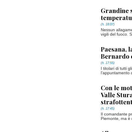
Grandine s
temperatur
(h. 18:07)
Nessun allagament
vigili del fuoco.
Paesana, l
Bernardo q
(h. 17:55)
I titolari di tutt
l’appuntamento de
Con le mot
Valle Stura
strafotten
(h. 17:45)
Il comandante prov
Piemonte, ma è mol