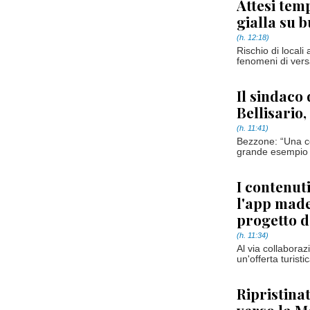
Attesi temp
gialla su 
(h. 12:18)
Rischio di locali
fenomeni di vers
Il sindaco
Bellisario
(h. 11:41)
Bezzone: “Una ce
grande esempio p
I contenuti
l'app made
progetto d
(h. 11:34)
Al via collabora
un'offerta turist
Ripristina