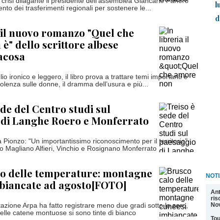
 crisi dilagante il presidente dell'assemblea Giancarlo Panero
l
nto dei trasferimenti regionali per sostenere le...
d
a il nuovo romanzo "Quel che
è" dello scrittore albese
acosa
io ironico e leggero, il libro prova a trattare temi importanti e
iolenza sulle donne, il dramma dell’usura e più...
ede del Centro studi sul
 di Langhe Roero e Monferrato
 Pionzo: "Un importantissimo riconoscimento per il territorio".
no Magliano Alfieri, Vinchio e Rosignano Monferrato
lo delle temperature: montagne
NOTI
mbiancate ad agosto[FOTO]
Ant
ris
Nov
tazione Arpa ha fatto registrare meno due gradi sotto lo zero,
elle catene montuose si sono tinte di bianco
Tou