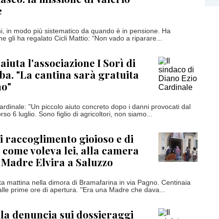
e
ni, in modo più sistematico da quando è in pensione. Ha
che gli ha regalato Cicli Mattio: “Non vado a riparare...
iuta l'associazione I Sorì di
ba. "La cantina sarà gratuita
no"
ardinale: "Un piccolo aiuto concreto dopo i danni provocati dal
so 6 luglio. Sono figlio di agricoltori, non siamo...
i raccoglimento gioioso e di
 come voleva lei, alla camera
 Madre Elvira a Saluzzo
ta mattina nella dimora di Bramafarina in via Pagno. Centinaia
alle prime ore di apertura. "Era una Madre che dava...
 la denuncia sui dossieraggi