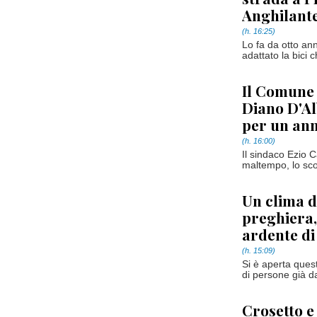
Anghilant
(h. 16:25)
Lo fa da otto an
adattato la bici 
Il Comune a
Diano D'Al
per un an
(h. 16:00)
Il sindaco Ezio C
maltempo, lo scor
Un clima d
preghiera,
ardente di
(h. 15:09)
Si è aperta ques
di persone già d
Crosetto e