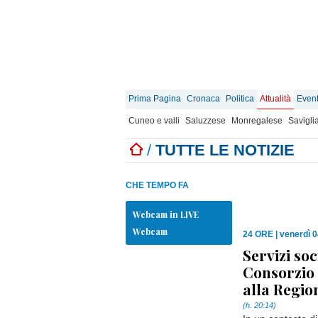
Prima Pagina
Cronaca
Politica
Attualità
Event
Cuneo e valli
Saluzzese
Monregalese
Savigli
/
TUTTE LE NOTIZIE
CHE TEMPO FA
Webcam in LIVE
Webcam
24 ORE
|
venerdì 0
Servizi soci
Consorzio 
alla Regio
(h. 20:14)