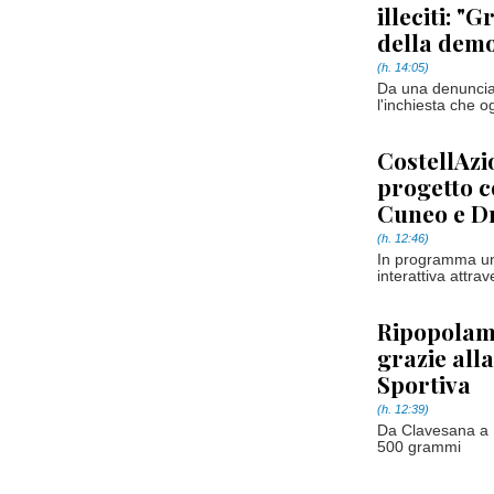
illeciti: "
della demo
(h. 14:05)
Da una denuncia 
l'inchiesta che o
CostellAzio
progetto c
Cuneo e D
(h. 12:46)
In programma una
interattiva attrav
Ripopolam
grazie all
Sportiva
(h. 12:39)
Da Clavesana a Ne
500 grammi