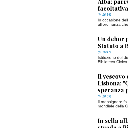
Alba: parru
facoltativ
(h. 16:54)
In occasione dell
all'ordinanza che
Un dehor pe
Statuto a 
(h. 16:47)
Istituzione del di
Biblioteca Civica
Il vescovo
Lisbona: "
speranza p
(h. 16:39)
Il monsignore fa
mondiale della G
In sella all
strada a Pi