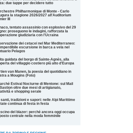
za: due tappe per decidere tutto
rchestre Philharmonique di Monte - Carlo
ugura la stagione 2026/2027 all'Auditorium
nier III
aco, tentato assassinio con esplosivo del 29
gno: proseguono le indagini, rafforzata la
perazione giudiziaria con l'Ucraina
ervazione dei cetacei nel Mar Mediterraneo:
imperdibile escursione in barca a vela nel
tuario Pelagos
ita guidata del borgo di Sainte-Agnès, alla
perta del villaggio costiero più alto d'Europa
tien van Manen, la poesia del quotidiano in
tra a Mougins (Foto)
Marché Estival Nocturne di Mentone: sul Mail
Bastion oltre due mesi di artigianato,
atività e shopping serale
 santi, tradizioni e sapori: nelle Alpi Marittime
state continua di festa in festa
fascino del blazer: perché ancora oggi occupa
posto centrale nella moda femminile