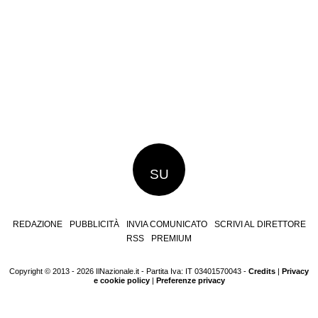
SU
REDAZIONE
PUBBLICITÀ
INVIA COMUNICATO
SCRIVI AL DIRETTORE
RSS
PREMIUM
Copyright © 2013 - 2026 IlNazionale.it - Partita Iva: IT 03401570043 -
Credits
|
Privacy
e cookie policy
|
Preferenze privacy