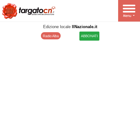
Edizione locale
IlNazionale.it
Radio Alba
ABBONATI