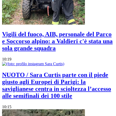
Vigili del fuoco, AIB, personale del Parco
e Soccorso alpino: a Valdieri c'è stata una
sola grande squadra
10:19
NUOTO / Sara Curtis parte con il piede
giusto agli Europei di Parigi: la
saviglianese centra in scioltezza l’accesso
alle semifinali dei 100 stile
10:15