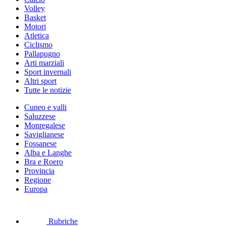
Volley
Basket
Motori
Atletica
Ciclismo
Pallapugno
Arti marziali
Sport invernali
Altri sport
Tutte le notizie
Cuneo e valli
Saluzzese
Monregalese
Saviglianese
Fossanese
Alba e Langhe
Bra e Roero
Provincia
Regione
Europa
Rubriche