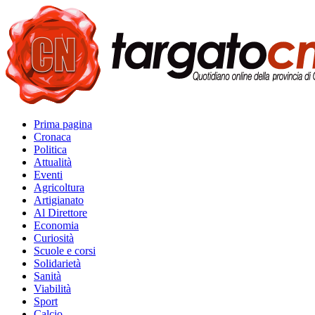
Prima pagina
Cronaca
Politica
Attualità
Eventi
Agricoltura
Artigianato
Al Direttore
Economia
Curiosità
Scuole e corsi
Solidarietà
Sanità
Viabilità
Sport
Calcio