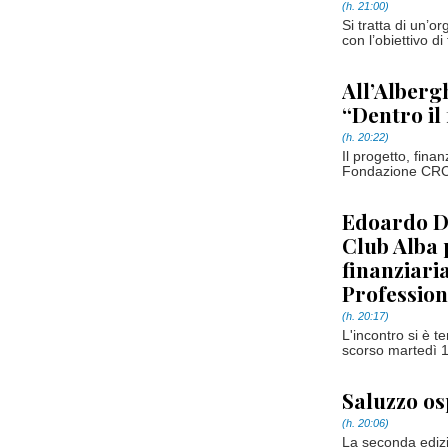
(h. 21:00)
Si tratta di un’o
con l’obiettivo d
All’Alberg
“Dentro il
(h. 20:22)
Il progetto, fina
Fondazione CRC, h
Edoardo De
Club Alba 
finanziaria
Profession
(h. 20:17)
L'incontro si è t
scorso martedì 1
Saluzzo os
(h. 20:06)
La seconda edizi