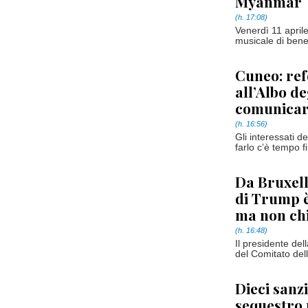
Myanmar
(h. 17:08)
Venerdì 11 aprile
musicale di benef
Cuneo: ref
all’Albo d
comunicare
(h. 16:56)
Gli interessati 
farlo c’è tempo 
Da Bruxelle
di Trump è
ma non chi
(h. 16:48)
Il presidente de
del Comitato del
Dieci sanz
sequestro 