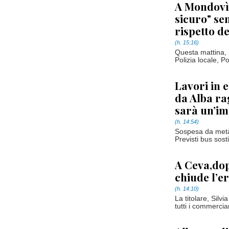
A Mondovì 
sicuro" sen
rispetto d
(h. 15:16)
Questa mattina, i
Polizia locale, P
Lavori in 
da Alba ra
sarà un’i
(h. 14:54)
Sospesa da metà 
Previsti bus sosti
A Ceva,dopo
chiude l’e
(h. 14:10)
La titolare, Sil
tutti i commercia