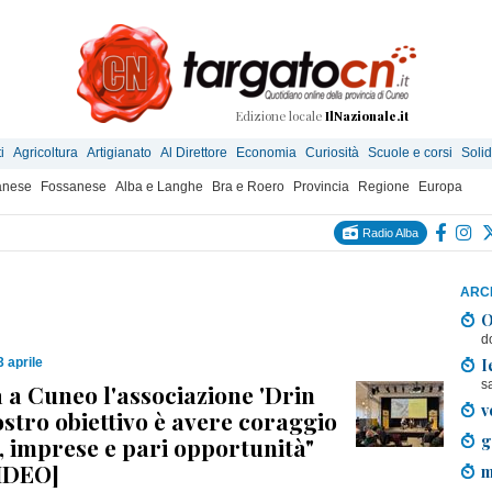
Edizione locale
IlNazionale.it
i
Agricoltura
Artigianato
Al Direttore
Economia
Curiosità
Scuole e corsi
Solid
anese
Fossanese
Alba e Langhe
Bra e Roero
Provincia
Regione
Europa
Radio Alba
ARCH
O
d
I
3 aprile
s
 a Cuneo l'associazione 'Drin
v
nostro obiettivo è avere coraggio
g
, imprese e pari opportunità"
IDEO]
m