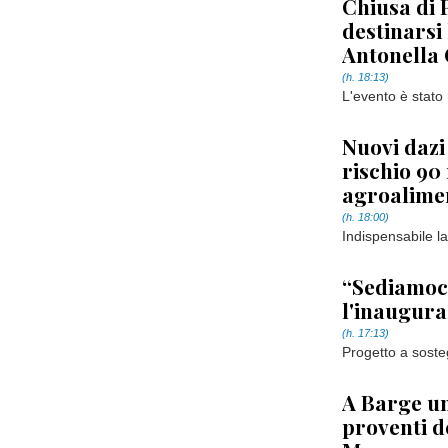
Chiusa di P
destinarsi
Antonella
(h. 18:13)
L'evento è stato
Nuovi dazi
rischio 90 
agroalime
(h. 18:00)
Indispensabile l
“Sediamoci
l'inaugura
(h. 17:13)
Progetto a soste
A Barge un
proventi d