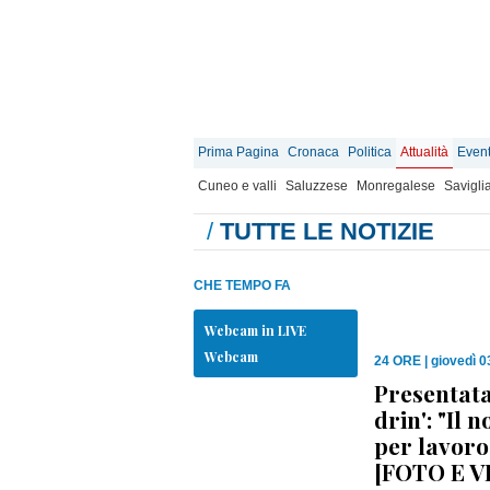
Prima Pagina
Cronaca
Politica
Attualità
Event
Cuneo e valli
Saluzzese
Monregalese
Savigli
/
TUTTE LE NOTIZIE
CHE TEMPO FA
Webcam in LIVE
Webcam
24 ORE
|
giovedì 0
Presentata
drin': "Il 
per lavoro
[FOTO E V