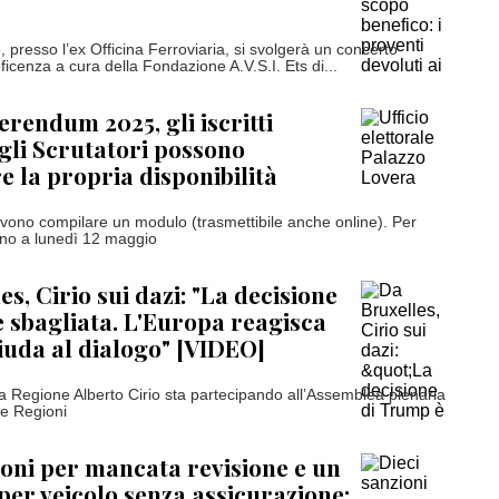
, presso l’ex Officina Ferroviaria, si svolgerà un concerto
icenza a cura della Fondazione A.V.S.I. Ets di...
erendum 2025, gli iscritti
egli Scrutatori possono
 la propria disponibilità
devono compilare un modulo (trasmettibile anche online). Per
fino a lunedì 12 maggio
s, Cirio sui dazi: "La decisione
 sbagliata. L'Europa reagisca
uda al dialogo" [VIDEO]
lla Regione Alberto Cirio sta partecipando all’Assemblea plenaria
le Regioni
ioni per mancata revisione e un
per veicolo senza assicurazione: