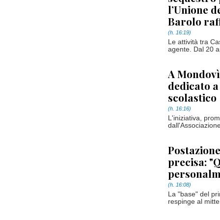
l’Unione d
Barolo raf
(h. 16:19)
Le attività tra C
agente. Dal 20 apri
A Mondovì 
dedicato a
scolastico
(h. 16:16)
L'iniziativa, pro
dall'Associazione
Postazione 
precisa: "
personalm
(h. 16:08)
La "base" del pr
respinge al mitt