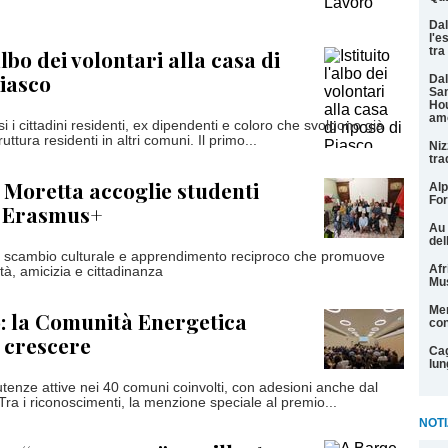
Dal
l'e
tra
'albo dei volontari alla casa di
Piasco
Dal
San
Hou
am
i i cittadini residenti, ex dipendenti e coloro che svolgono già
ruttura residenti in altri comuni. Il primo...
Niz
tra
i Moretta accoglie studenti
Alp
For
n Erasmus+
Au 
del
i scambio culturale e apprendimento reciproco che promuove
Afr
età, amicizia e cittadinanza
Mu
Men
: la Comunità Energetica
con
 crescere
Cag
lun
utenze attive nei 40 comuni coinvolti, con adesioni anche dal
ra i riconoscimenti, la menzione speciale al premio...
NOTI