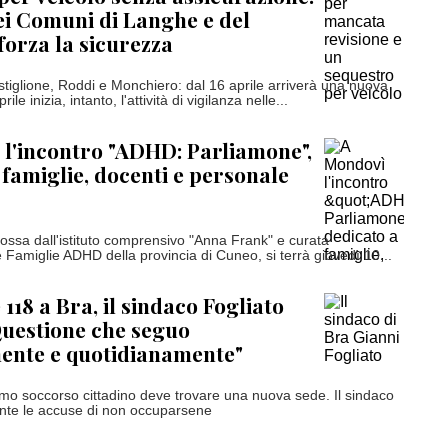
ei Comuni di Langhe e del
forza la sicurezza
astiglione, Roddi e Monchiero: dal 16 aprile arriverà una nuova
le inizia, intanto, l'attività di vigilanza nelle...
l'incontro "ADHD: Parliamone",
 famiglie, docenti e personale
mossa dall'istituto comprensivo "Anna Frank" e curata
 Famiglie ADHD della provincia di Cuneo, si terrà giovedì 10...
118 a Bra, il sindaco Fogliato
Questione che seguo
ente e quotidianamente"
imo soccorso cittadino deve trovare una nuova sede. Il sindaco
ente le accuse di non occuparsene