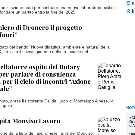
m
rganizzazione nata per costruire una nuovo laboratorio politico
l
i fondare un partito entro la fine del 2025
hiero di Dronero il progetto
 fuori”
nziato dal bando “Nuova didattica, ambiente e natura” della
a visto il coinvolgimento delle tre scuole del...
llatorre ospite del Rotary
per parlare di consulenza
 per il ciclo di incontri “Azione
ale”
enuto, press il ristorante Ca’ del Lupo di Montelupo Albese, lo
 aprile
NOTI
«C
pita Monviso Lavoro
Orl
d’A
one della fiera del lavoro nelle Terre del Monviso
Qua