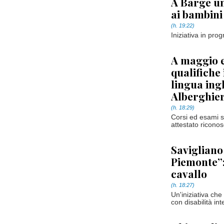
A Barge un
ai bambini 
(h. 19:22)
Iniziativa in pr
A maggio e
qualifiche
lingua ing
Alberghie
(h. 18:29)
Corsi ed esami so
attestato riconosc
Savigliano
Piemonte”:
cavallo
(h. 18:27)
Un'iniziativa che
con disabilità int