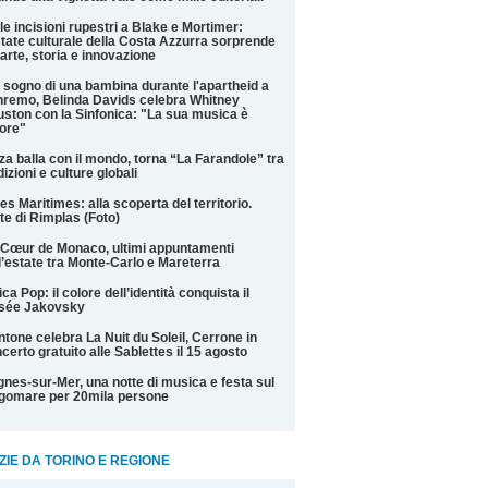
le incisioni rupestri a Blake e Mortimer:
state culturale della Costa Azzurra sorprende
 arte, storia e innovazione
 sogno di una bambina durante l'apartheid a
remo, Belinda Davids celebra Whitney
ston con la Sinfonica: "La sua musica è
ore"
za balla con il mondo, torna “La Farandole” tra
dizioni e culture globali
es Maritimes: alla scoperta del territorio.
te di Rimplas (Foto)
Cœur de Monaco, ultimi appuntamenti
l’estate tra Monte-Carlo e Mareterra
ica Pop: il colore dell’identità conquista il
sée Jakovsky
tone celebra La Nuit du Soleil, Cerrone in
certo gratuito alle Sablettes il 15 agosto
nes-sur-Mer, una notte di musica e festa sul
gomare per 20mila persone
ZIE DA TORINO E REGIONE