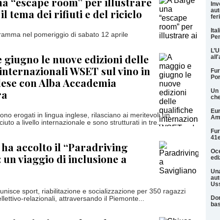
a “escape room” per illustrare
Inv
il tema dei rifiuti e del riciclo
aut
fer
Ita
ogramma nel pomeriggio di sabato 12 aprile
Pen
L’U
 giugno le nuove edizioni delle
all
 internazionali WSET sul vino in
Fur
Por
lese con Alba Accademia
ra
Un 
che
Eur
no erogati in lingua inglese, rilasciano ai meritevoli un
Am
iuto a livello internazionale e sono strutturati in tre...
Fur
41e
 ha accolto il “Paradriving
Oce
 un viaggio di inclusione a
edi
Una
aut
Uss
 unisce sport, riabilitazione e socializzazione per 350 ragazzi
Dor
ellettivo-relazionali, attraversando il Piemonte...
ba