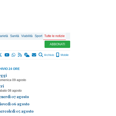
arietà
Sanità
Viabilità
Sport
Tutte le notizie
ABBONATI
Archivio
Mobile
IVIO 24 ORE
ggi
omenica 09 agosto
eri
abato 08 agosto
enerdì 07 agosto
iovedì 06 agosto
ercoledì 05 agosto