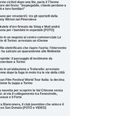
este ciclisti dopo una lite, parla il 73enne
ore del festo: "Inspiegabile, chiedo perdono a
iti e loro familiari"
liano per stranieri/1: tre gli sportelli della
ny Wirton nel Pinerolese
kulele d’oro firmato da Sting e Muti andrà
'asta per i bambini in ospedale [FOTO]
to in un negozio al centro commerciale Le
te di Torino: arrestato un 43enne
filo elettrificato che riapre l’aorta: l'intervento
 ha salvato un quarantenne alle Molinette
opride: il passaggio di testimone da
sterdam a Torino
to in un'abitazione a Trofarello: arrestato
nne dopo la fuga in moto tra le vie della città
an Film Festival World Tour Italia: la decima
zione fa tappa a Torino
 navetta per scoprire la Val Chisone senza
o: al via il collegamento tra Fenestrelle,
eaux e il Forte
a Bianconera, il club juventino che unisce il
sso San Donato [FOTO e VIDEO]