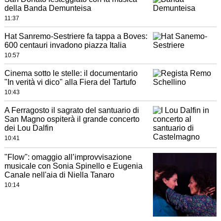
della Banda Demunteisa
11:37
Hat Sanremo-Sestriere fa tappa a Boves:
600 centauri invadono piazza Italia
10:57
Cinema sotto le stelle: il documentario
"In verità vi dico" alla Fiera del Tartufo
10:43
A Ferragosto il sagrato del santuario di
San Magno ospiterà il grande concerto
dei Lou Dalfin
10:41
"Flow": omaggio all’improvvisazione
musicale con Sonia Spinello e Eugenia
Canale nell'aia di Niella Tanaro
10:14