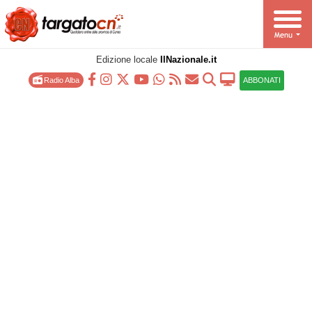
Edizione locale
IlNazionale.it
Radio Alba
ABBONATI