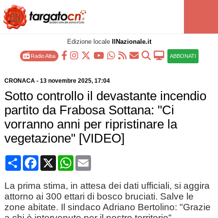
Edizione locale
IlNazionale.it
Radio Alba
ABBONATI
CRONACA
-
13 novembre 2025
, 17:04
Sotto controllo il devastante incendio
partito da Frabosa Sottana: "Ci
vorranno anni per ripristinare la
vegetazione" [VIDEO]
Condividi
Facebook
X
WhatsApp
Email
La prima stima, in attesa dei dati ufficiali, si aggira
attorno ai 300 ettari di bosco bruciati. Salve le
zone abitate. Il sindaco Adriano Bertolino: "Grazie
a chi è intervenuto per il nostro territorio”