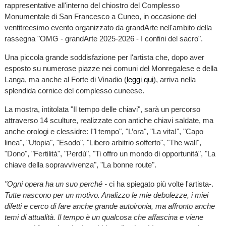
rappresentative all'interno del chiostro del Complesso
Monumentale di San Francesco a Cuneo, in occasione del
ventitreesimo evento organizzato da grandArte nell'ambito della
rassegna "OMG - grandArte 2025-2026 - I confini del sacro".
Una piccola grande soddisfazione per l'artista che, dopo aver
esposto su numerose piazze nei comuni del Monregalese e della
Langa, ma anche al Forte di Vinadio (
leggi qui
), arriva nella
splendida cornice del complesso cuneese.
La mostra, intitolata "Il tempo delle chiavi", sarà un percorso
attraverso 14 sculture, realizzate con antiche chiavi saldate, ma
anche orologi e clessidre: I"l tempo", "L’ora", "La vita!", "Capo
linea", "Utopia", "Esodo", "Libero arbitrio sofferto", "The wall",
"Dono", "Fertilità", "Perdù", "Ti offro un mondo di opportunità", "La
chiave della sopravvivenza", "La bonne route".
"Ogni opera ha un suo perché -
ci ha spiegato più volte l'artista-.
Tutte nascono per un motivo. Analizzo le mie debolezze, i miei
difetti e cerco di fare anche grande autoironia, ma affronto anche
temi di attualità. Il tempo è un qualcosa che affascina e viene