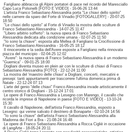
Farigliano abbraccia gli Alpini portatori di pace nel ricordo del Maresciallo
Capo Luca Polsinelli [FOTO E VIDEO]
- 16-06-26 13:44
L'artista Franco Sebastiano Alessandria porta "Le chiavi dello spirito"
nelle camere da sparo del Forte di Vinadio [FOTOGALLERY]
- 20-07-25
18:50
"Le chiavi dello spirito" al Forte di Vinadio la mostra delle sculture di
Franco Sebastiano Alessandria
- 14-07-25 11:47
"Libero arbitrio sofferto": la nuova opera di Franco Sebastiano
Alessandria dedicata alla condizione umana
- 02-07-25 11:50
"Io sono la chiave": esposta alla Mellea di Farigliano la Crocifissione di
Franco Sebastiano Alessandria
- 16-05-25 18:12
Il rinoceronte e la sedia dell'Avere esposte a Farigliano nella rinnovata
piazza del municipio
- 02-04-25 12:02
"Avere": la nuova opera di Franco Sebastiano Alessandria è un moderno
"Guernica"
- 09-01-25 18:00
Dogliani diventa museo en plein air con le sculture di chiavi di Franco
Sebastiano Alessandria [FOTO]
- 22-12-24 11:00
La mostra del 'maestro delle chiavi' a Dogliani, concerti, mercatini e
presepi: tanti appuntamenti per trascorrere l'ultima domenica prima di
Natale
- 22-12-24 07:13
L’arte del genio “delle chiavi” Franco Alessandria invade artisticamente il
centro storico di Dogliani
- 15-12-24 17:01
Le opere di Franco Alessandria a Lesegno con Marengo, il cavallo che
ricorda le imprese di Napoleone in paese [FOTO E VIDEO]
- 13-10-24
15:30
Il cavallo di Napoleone, dell'artista Franco Alessandria, esposto a
Lesegno: qui venne salvato il destriero di Bonaparte
- 02-10-24 14:56
"Io sono la chiave" dell'artista Franco Sebastiano Alessandria alla
Madonna dei Fiori a Bra
- 21-08-24 16:48
Le opere di Franco Sebastiano Alessandria a Rocca Cigliè in occasione
di LangArte
- 18-05-24 20:11