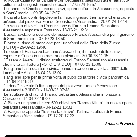
A Rocca Cigliè torna Langarte con peculiarità paesaggistiche, artistico-
culturali ed enogastronomiche locali
- 17-05-24 16:57
Fossano, la Crocifissione di chiavi, opera dell'artista Alessandria, esposta
a Sant'Antonio
- 09-05-24 13:57
Il cavallo bianco di Napoleone fa il suo ingresso trionfale a Cherasco: è
un'opera del piozzese Franco Sebastiano Alessandria
- 20-04-24 12:14
"Io sono la chiave": la Crocifissione dell'artista Franco Sebastiano
Alessandria esposta a Fossano
- 13-02-24 19:34
Busca, svelate le sculture del piozzese Franco Alessandria per il giardino
di San Francesco
- 07-10-23 18:59
Piozzo si tinge di arancione per i trent'anni della Fiera della Zucca
[FOTO]
- 29-09-23 19:46
Le opere di Franco Sebastiano Alessandria, il maestro delle chiavi,
esposte a Cuneo in una mostra en plein air
- 30-06-23 11:15
"Essere o Avere": il dittico scultoreo di Franco Sebastiano Alessandria,
che invita a riflettere [FOTO E VIDEO]
- 07-06-23 15:05
Farigliano ha la sua torre civica panoramica con una vista a 360° dalle
Langhe alle Alpi
- 16-04-23 13:02
Farigliano apre per la prima volta al pubblico la torre civica panoramica
- 14-04-23 18:30
"Il dono": svelata l'ultima opera del piozzese Franco Sebastiano
Alessandria [VIDEO]
- 11-03-23 07:48
Le sculture di chiavi di Franco Sebastiano Alessandria in piazza a
Cherasco
- 14-04-22 18:00
A Piozzo un globo di circa 500 chiavi per "Karma Klima", la nuova opera
dell'artista Alessandria
- 04-12-21 18:31
A Farigliano approda "Io sono la chiave", l'ultima scultura di Franco
Sebastiano Alessandria
- 09-12-20 12:23
Arianna Pronestì