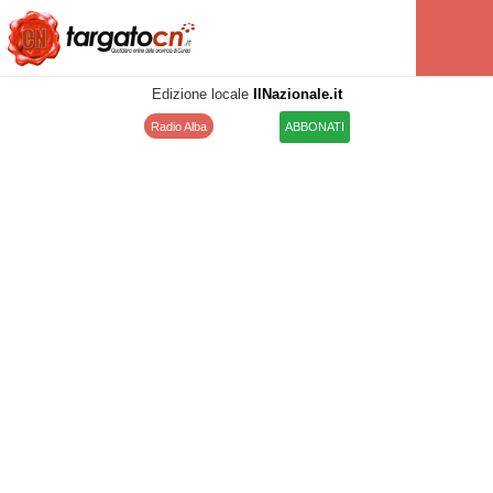
Edizione locale
IlNazionale.it
Radio Alba
ABBONATI