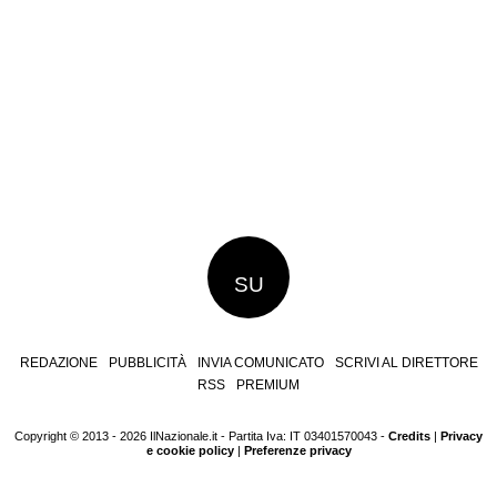
SU
REDAZIONE
PUBBLICITÀ
INVIA COMUNICATO
SCRIVI AL DIRETTORE
RSS
PREMIUM
Copyright © 2013 - 2026 IlNazionale.it - Partita Iva: IT 03401570043 -
Credits
|
Privacy
e cookie policy
|
Preferenze privacy