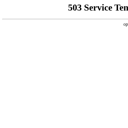
503 Service Te
op