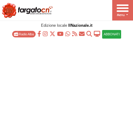
Edizione locale
IlNazionale.it
Radio Alba
ABBONATI