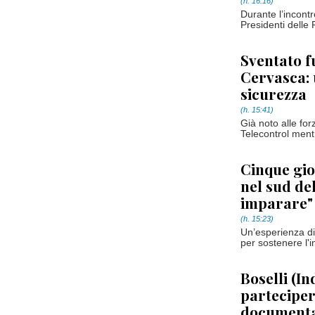
(h. 16:16)
Durante l’incontr
Presidenti delle 
Sventato f
Cervasca:
sicurezza
(h. 15:41)
Già noto alle for
Telecontrol mentr
Cinque gio
nel sud del
imparare"
(h. 15:23)
Un’esperienza di
per sostenere l'
Boselli (I
partecipe
documentaz