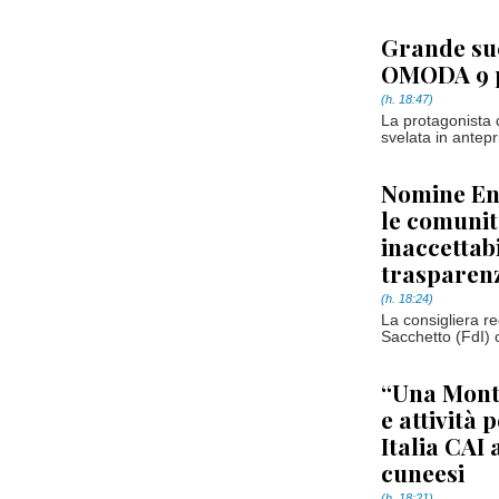
Grande suc
OMODA 9 p
(h. 18:47)
La protagonista
svelata in antepri
Nomine Ent
le comunit
inaccettab
trasparen
(h. 18:24)
La consigliera r
Sacchetto (FdI) 
“Una Monta
e attività 
Italia CAI 
cuneesi
(h. 18:21)