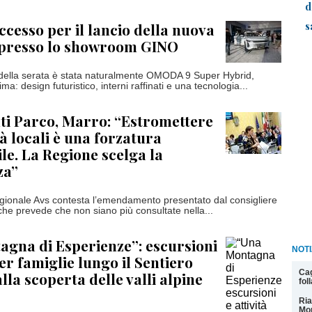
d
s
cesso per il lancio della nuova
resso lo showroom GINO
 della serata è stata naturalmente OMODA 9 Super Hybrid,
ma: design futuristico, interni raffinati e una tecnologia...
i Parco, Marro: “Estromettere
à locali è una forzatura
ile. La Regione scelga la
za”
egionale Avs contesta l’emendamento presentato dal consigliere
che prevede che non siano più consultate nella...
gna di Esperienze”: escursioni
NOTI
per famiglie lungo il Sentiero
Cag
alla scoperta delle valli alpine
fol
Ria
Mon