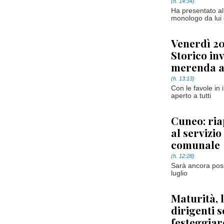
(h. 14:34)
Ha presentato al
monologo da lui
Venerdì 20
Storico inv
merenda ai
(h. 13:13)
Con le favole in 
aperto a tutti
Cuneo: riap
al servizio
comunale
(h. 12:28)
Sarà ancora poss
luglio
Maturità, 
dirigenti s
festeggiare