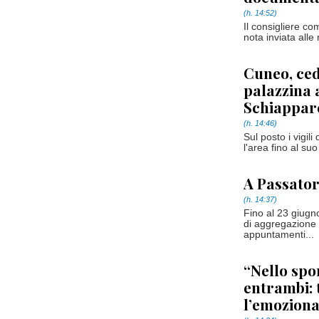
(h. 14:52)
Il consigliere c
nota inviata alle
Cuneo, ced
palazzina a
Schiapparel
(h. 14:46)
Sul posto i vigili
l'area fino al suo
A Passator
(h. 14:37)
Fino al 23 giugn
di aggregazione 
appuntamenti...
“Nello spor
entrambi: 
l’emoziona