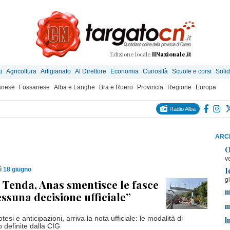
Edizione locale
IlNazionale.it
i
Agricoltura
Artigianato
Al Direttore
Economia
Curiosità
Scuole e corsi
Solid
anese
Fossanese
Alba e Langhe
Bra e Roero
Provincia
Regione
Europa
Radio Alba
ARCH
O
v
I
ì 18 giugno
g
 Tenda, Anas smentisce le fasce
m
essuna decisione ufficiale”
m
tesi e anticipazioni, arriva la nota ufficiale: le modalità di
l
 definite dalla CIG