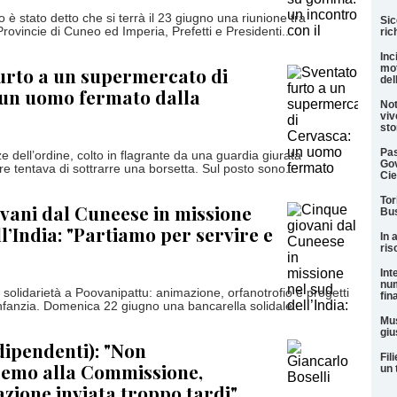
o è stato detto che si terrà il 23 giugno una riunione tra
Sic
Provincie di Cuneo ed Imperia, Prefetti e Presidenti...
ric
Inc
mot
urto a un supermercato di
del
 un uomo fermato dalla
Not
viv
sto
Pas
ze dell’ordine, colto in flagrante da una guardia giurata
Gov
e tentava di sottrarre una borsetta. Sul posto sono...
Cie
Tor
vani dal Cuneese in missione
Bus
l’India: "Partiamo per servire e
In 
ris
Int
num
 solidarietà a Poovanipattu: animazione, orfanotrofio e progetti
fin
infanzia. Domenica 22 giugno una bancarella solidale...
Mus
giu
ndipendenti): "Non
Fil
remo alla Commissione,
un 
ione inviata troppo tardi"