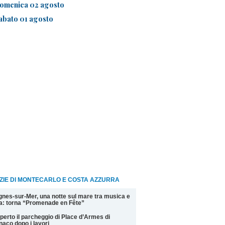
omenica 02 agosto
abato 01 agosto
ZIE DI MONTECARLO E COSTA AZZURRA
nes-sur-Mer, una notte sul mare tra musica e
la: torna “Promenade en Fête”
perto il parcheggio di Place d’Armes di
aco dopo i lavori