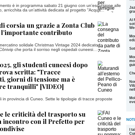
amento è in programma sabato 21 giugno con un’escursione alle
Jaz
, arricchita da un’attività dedicata al progetto "Acqua...
gra
Al 
di corsia un grazie a Zonta Club
sot
We
l’importante contributo
Mon
edi
al mercatino solidale Christmas Vintage 2024 dedicato
Sot
Cônivip che porta il sorriso negli ospedali cuneesi....
Mon
mos
025, gli studenti cuneesi dopo
gui
rova scritta: "Tracce
Che
i, giorni di tensione ma è
Non
re tranquilli" [VIDEO]
Vil
nel
Mol
 in provincia di Cuneo. Sette le tipologie di tracce proposte
eve
 le criticità del trasporto su
incontro con il Prefetto per
NOTI
condivise
I t
Cu