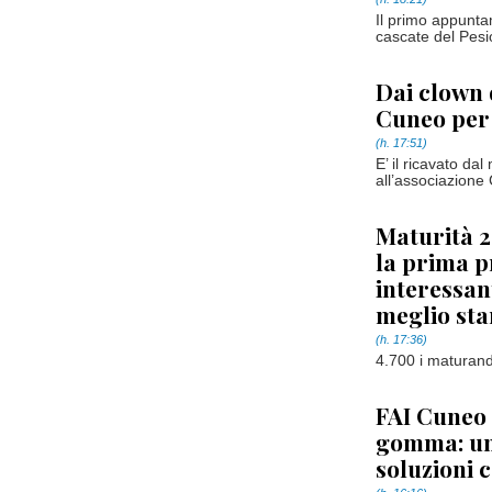
Il primo appunt
cascate del Pesio
Dai clown 
Cuneo per 
(h. 17:51)
E’ il ricavato d
all’associazione 
Maturità 2
la prima p
interessant
meglio sta
(h. 17:36)
4.700 i maturandi
FAI Cuneo e
gomma: un 
soluzioni 