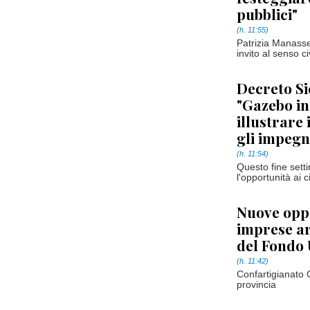
pubblici"
(h. 11:55)
Patrizia Manass
invito al senso ci
Decreto Si
"Gazebo in
illustrare
gli impegn
(h. 11:54)
Questo fine sett
l'opportunità ai 
Nuove oppo
imprese ar
del Fondo 
(h. 11:42)
Confartigianato C
provincia