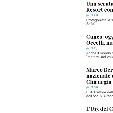
Una serata
Resort con
(h. 11:23)
Protagonista la s
Sofia”
Cuneo: ogg
Occelli, 
(h. 11:11)
Anche il mondo s
"motore" del volle
Marco Bern
nazionale d
Chirurgia 
(h. 11:06)
E' il direttore d
dell’Aso S. Croc
L’U13 del 