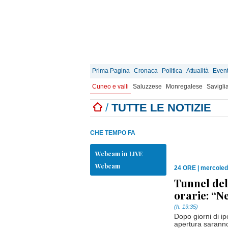
Prima Pagina
Cronaca
Politica
Attualità
Event
Cuneo e valli
Saluzzese
Monregalese
Savigli
/
TUTTE LE NOTIZIE
CHE TEMPO FA
Webcam in LIVE
Webcam
24 ORE
|
mercoled
Tunnel del
orarie: “N
(h. 19:35)
Dopo giorni di ipo
apertura saranno