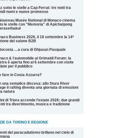
z sotto le stelle a Cap Ferrat: tre notti tra
ndi nomi e nuove promesse
Nouveau Musée National di Monaco cinema
to le stelle con "Memoria" di Apichatpong
erasethakul
aco Business 2026, il 18 settembre la 14ª
zione del salone B2B
tocosta …a cura di Ghjuvan Pasquale
aco & l'automobile al Grimaldi Forum: la
tra è aperta fino al 6 settembre con visite
date per il pubblico
 fare in Costa Azzurra?
 una semplice discesa: allo Stura River
lage il rafting diventa una giornata di emozioni
la natura
ini di Triora accende l’estate 2026: due grandi
nti tra divertimento, musica e tradizione
ZIE DA TORINO E REGIONE
alenti del paracadutismo brillano nel cielo di
miana