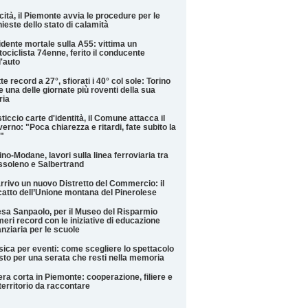
cità, il Piemonte avvia le procedure per le
hieste dello stato di calamità
idente mortale sulla A55: vittima un
ociclista 74enne, ferito il conducente
l'auto
te record a 27°, sfiorati i 40° col sole: Torino
e una delle giornate più roventi della sua
ria
ticcio carte d'identità, il Comune attacca il
erno: "Poca chiarezza e ritardi, fate subito la
"
ino-Modane, lavori sulla linea ferroviaria tra
soleno e Salbertrand
arrivo un nuovo Distretto del Commercio: il
catto dell’Unione montana del Pinerolese
esa Sanpaolo, per il Museo del Risparmio
eri record con le iniziative di educazione
anziaria per le scuole
ica per eventi: come scegliere lo spettacolo
sto per una serata che resti nella memoria
iera corta in Piemonte: cooperazione, filiere e
territorio da raccontare