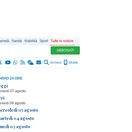
arietà
Sanità
Viabilità
Sport
Tutte le notizie
ABBONATI
Archivio
Mobile
IVIO 24 ORE
ggi
enerdì 07 agosto
eri
iovedì 06 agosto
ercoledì 05 agosto
artedì 04 agosto
unedì 03 agosto