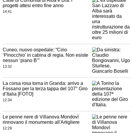
Case di Comunità di Alba e Bra: i
progetti attesi entro fine anno
14:41
Cuneo, nuovo ospedale: “Cirio
‘Pinocchio’ in cabina di regia. Non esiste
nessun ‘piano B’”
13:32
La corsa rosa torna in Granda: arrivo a
Fossano per la terza tappa del 107° Giro
d’Italia [FOTO]
12:34
Le penne nere di Villanova Mondovì
rinnovano il monumento all'Artigliere
12:29