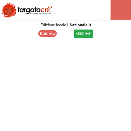
Edizione locale
IlNazionale.it
Radio Alba
ABBONATI