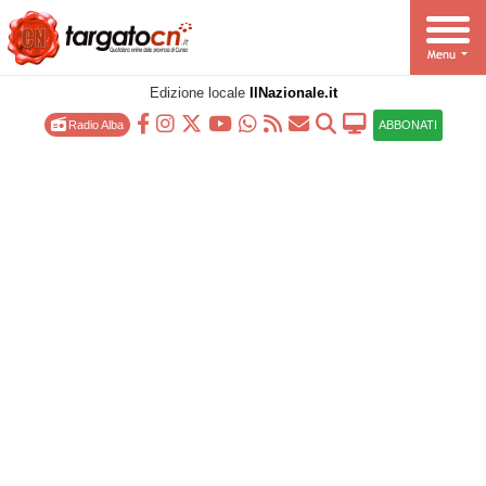
Edizione locale
IlNazionale.it
Radio Alba
ABBONATI