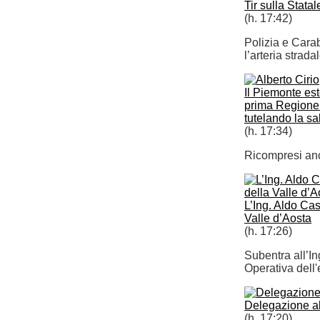
Tir sulla Statal
(h. 17:42)
Polizia e Carab
l’arteria strada
Il Piemonte est
prima Regione i
tutelando la sa
(h. 17:34)
Ricompresi anch
L’Ing. Aldo Cas
Valle d’Aosta
(h. 17:26)
Subentra all’In
Operativa dell'
Delegazione al
(h. 17:20)