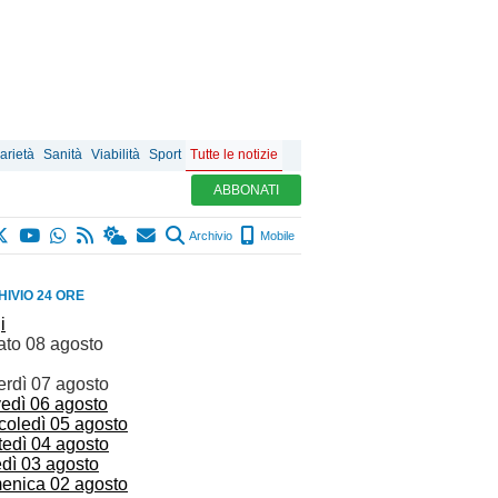
arietà
Sanità
Viabilità
Sport
Tutte le notizie
ABBONATI
Archivio
Mobile
IVIO 24 ORE
i
ato 08 agosto
erdì 07 agosto
vedì 06 agosto
coledì 05 agosto
tedì 04 agosto
edì 03 agosto
enica 02 agosto