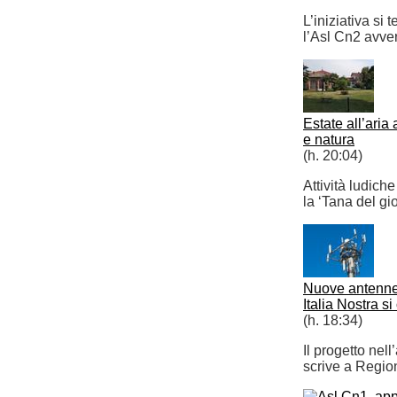
L’iniziativa si 
l’Asl Cn2 avver
Estate all’aria
e natura
(h. 20:04)
Attività ludich
la ‘Tana del gi
Nuove antenne 
Italia Nostra s
(h. 18:34)
Il progetto nel
scrive a Region