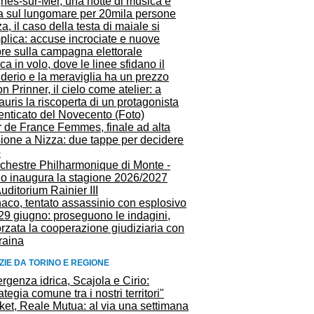
nes-sur-Mer, una notte di musica e
ta sul lungomare per 20mila persone
a, il caso della testa di maiale si
plica: accuse incrociate e nuove
re sulla campagna elettorale
a in volo, dove le linee sfidano il
derio e la meraviglia ha un prezzo
n Prinner, il cielo come atelier: a
auris la riscoperta di un protagonista
enticato del Novecento (Foto)
r de France Femmes, finale ad alta
sione a Nizza: due tappe per decidere
o
rchestre Philharmonique di Monte -
lo inaugura la stagione 2026/2027
Auditorium Rainier III
aco, tentato assassinio con esplosivo
29 giugno: proseguono le indagini,
orzata la cooperazione giudiziaria con
raina
ZIE DA TORINO E REGIONE
genza idrica, Scajola e Cirio:
ategia comune tra i nostri territori"
ket, Reale Mutua: al via una settimana