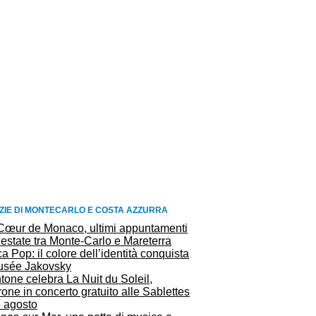
ZIE DI MONTECARLO E COSTA AZZURRA
Cœur de Monaco, ultimi appuntamenti
’estate tra Monte-Carlo e Mareterra
ca Pop: il colore dell’identità conquista
Musée Jakovsky
one celebra La Nuit du Soleil,
one in concerto gratuito alle Sablettes
5 agosto