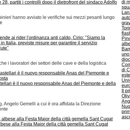
di m
e 28, partiti i controlli dopo il dietrofront del sindaco Adolfo
squa
Lanz
inieri hanno avviato le verifiche sui mezzi pesanti lungo
auto
le
gra
Tori
fla
ende ai rider l'ordinanza anti caldo, Cirio: "Siamo la
Pino
n Italia, previste misure per garantire il servizio
albe
lute"
Barr
uno 
dioc
e i lavoratori dei settori delle cave e della logistica
Cons
di C
este
Univ
tellari è il nuovo responsabile Anas del Piemonte e della
euro
Il 
Oliv
Ang
g. Angelo Gemelli a cui è ora affidata la Direzione
Nuo
ente
prim
asco
bese alla Festa Major della città gemella Sant Cugat