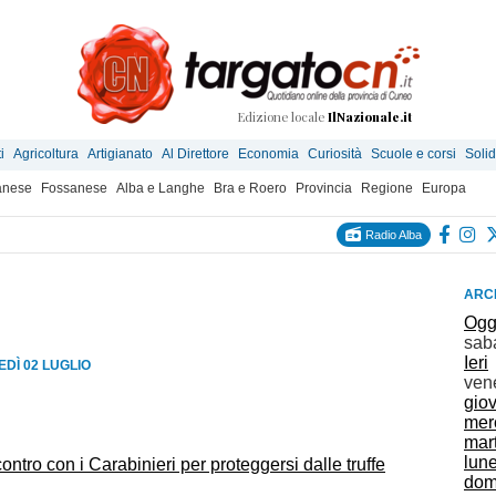
Edizione locale
IlNazionale.it
i
Agricoltura
Artigianato
Al Direttore
Economia
Curiosità
Scuole e corsi
Solid
anese
Fossanese
Alba e Langhe
Bra e Roero
Provincia
Regione
Europa
Radio Alba
ARCH
Ogg
sab
Ieri
DÌ 02 LUGLIO
ven
gio
mer
mar
lun
ontro con i Carabinieri per proteggersi dalle truffe
dom