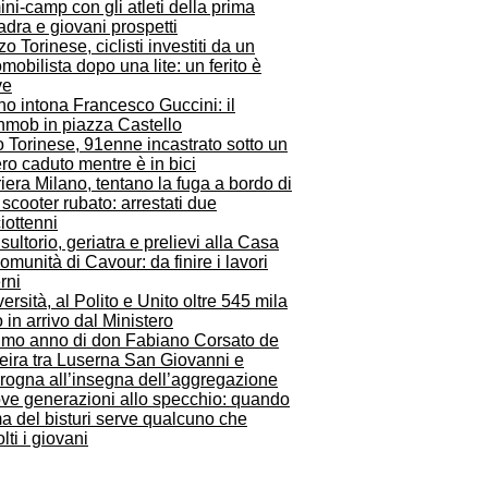
ini-camp con gli atleti della prima
dra e giovani prospetti
o Torinese, ciclisti investiti da un
mobilista dopo una lite: un ferito è
ve
no intona Francesco Guccini: il
shmob in piazza Castello
 Torinese, 91enne incastrato sotto un
ro caduto mentre è in bici
iera Milano, tentano la fuga a bordo di
scooter rubato: arrestati due
iottenni
ultorio, geriatra e prelievi alla Casa
omunità di Cavour: da finire i lavori
rni
ersità, al Polito e Unito oltre 545 mila
 in arrivo dal Ministero
primo anno di don Fabiano Corsato de
eira tra Luserna San Giovanni e
rogna all’insegna dell’aggregazione
ve generazioni allo specchio: quando
a del bisturi serve qualcuno che
lti i giovani