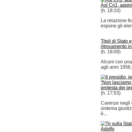
Asl Cn1, appro
(h. 18:10)
La relazione fo
espone gli eleme
Titoli di Stato
ritrovamento i
(h. 18:09)
Alcuni con una r
agli anni 1956
“Non lasciamo so
protesta dei pr
(h. 17:53)
Carenze negli o
sistema giustiz
è...