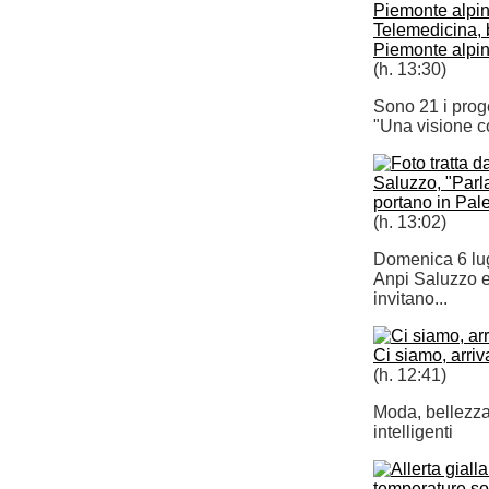
Telemedicina, b
Piemonte alpi
(h. 13:30)
Sono 21 i proge
"Una visione con
Saluzzo, "Parl
portano in Pal
(h. 13:02)
Domenica 6 lug
Anpi Saluzzo e 
invitano...
Ci siamo, arriva
(h. 12:41)
Moda, bellezza,
intelligenti