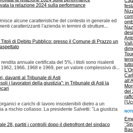
Cag
vata la relazione 2024 sulla performance
fes
Nizz
com
rnisce alcune caratteristiche del contesto in generale ed
omb
nti caratterizzanti l'azienda in termini di strutture...
Nazc
desi
Anto
 e Titoli di Debito Pubblico: presso il Comune di Prazzo un
Vall
naspettato
dim
Tou
ten
endita annuale certificata del 5%, i titoli sono risalenti
tutt
, 1962, 1966, 1968 e 1969, per un valore complessivo di...
L'O
Car
all'
li i lavoratori della giustizia”: in Tribunale di Asti la
Mon
ecari
del 
raff
l'Uc
rganici e carichi di lavoro insostenibili dietro a un
ia a rischio collasso. La presidente Salvetti: "La giustizia
NOTI
Emer
"Str
Bas