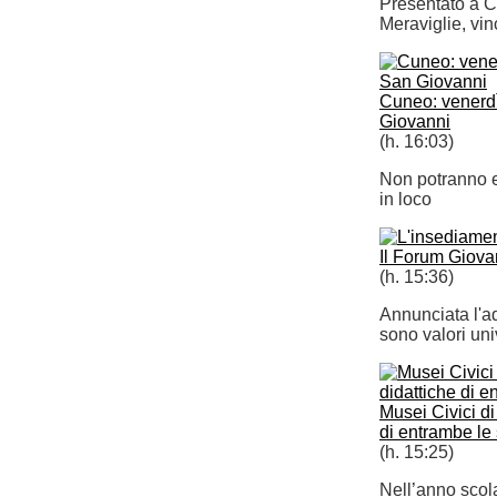
Presentato a Cu
Meraviglie, vin
Cuneo: venerdì 
Giovanni
(h. 16:03)
Non potranno ess
in loco
Il Forum Giova
(h. 15:36)
Annunciata l'ade
sono valori un
Musei Civici di
di entrambe le 
(h. 15:25)
Nell’anno scol