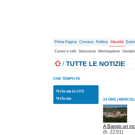
Prima Pagina
Cronaca
Politica
Attualità
Event
Cuneo e valli
Saluzzese
Monregalese
Savigli
/
TUTTE LE NOTIZIE
CHE TEMPO FA
Webcam in LIVE
Webcam
24 ORE
|
MERCOLE
A Barolo un inc
(h. 22:01)