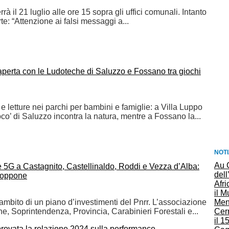
terrà il 21 luglio alle ore 15 sopra gli uffici comunali. Intanto
te: “Attenzione ai falsi messaggi a...
 aperta con le Ludoteche di Saluzzo e Fossano tra giochi
e e letture nei parchi per bambini e famiglie: a Villa Luppo
oco’ di Saluzzo incontra la natura, mentre a Fossano la...
NOTI
Au 
5G a Castagnito, Castellinaldo, Roddi e Vezza d’Alba:
dell
i oppone
Afri
il 
l’ambito di un piano d’investimenti del Pnrr. L’associazione
Ment
e, Soprintendenza, Provincia, Carabinieri Forestali e...
Cerr
il 1