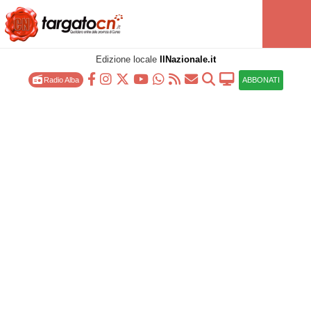
Edizione locale
IlNazionale.it
Radio Alba
ABBONATI