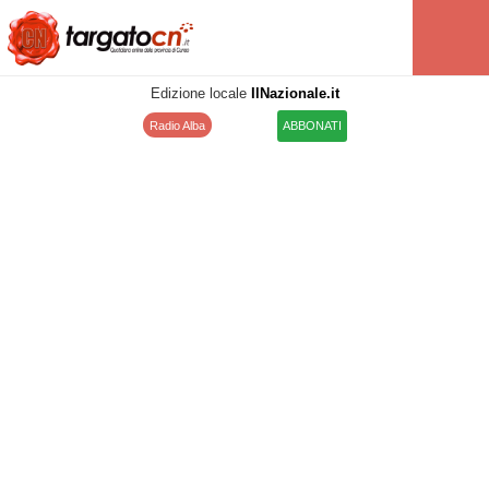
Edizione locale
IlNazionale.it
Radio Alba
ABBONATI