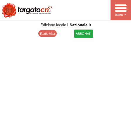
Edizione locale
IlNazionale.it
Radio Alba
ABBONATI