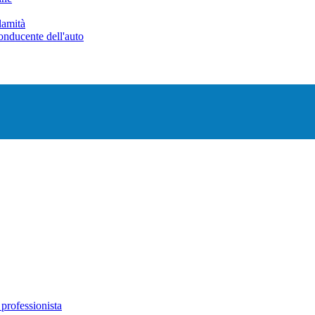
alamità
conducente dell'auto
professionista