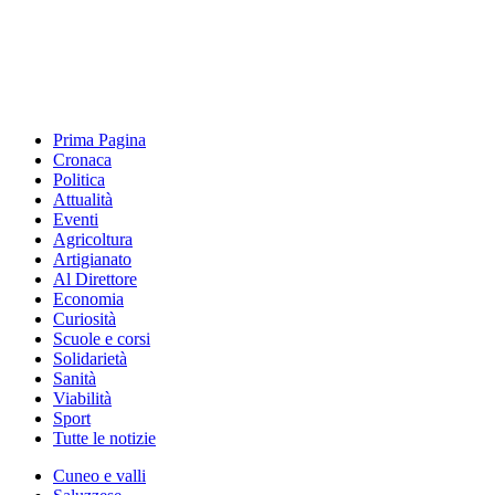
Prima Pagina
Cronaca
Politica
Attualità
Eventi
Agricoltura
Artigianato
Al Direttore
Economia
Curiosità
Scuole e corsi
Solidarietà
Sanità
Viabilità
Sport
Tutte le notizie
Cuneo e valli