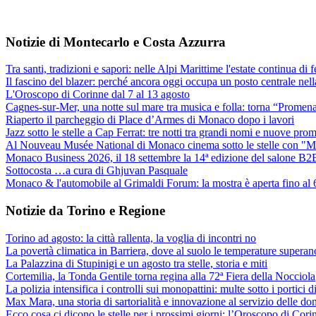
Notizie di Montecarlo e Costa Azzurra
Tra santi, tradizioni e sapori: nelle Alpi Marittime l'estate continua di f
Il fascino del blazer: perché ancora oggi occupa un posto centrale ne
L'Oroscopo di Corinne dal 7 al 13 agosto
Cagnes-sur-Mer, una notte sul mare tra musica e folla: torna “Promen
Riaperto il parcheggio di Place d’Armes di Monaco dopo i lavori
Jazz sotto le stelle a Cap Ferrat: tre notti tra grandi nomi e nuove pro
Al Nouveau Musée National di Monaco cinema sotto le stelle con "
Monaco Business 2026, il 18 settembre la 14ª edizione del salone B2
Sottocosta …a cura di Ghjuvan Pasquale
Monaco & l'automobile al Grimaldi Forum: la mostra è aperta fino al 6
Notizie da Torino e Regione
Torino ad agosto: la città rallenta, la voglia di incontri no
La povertà climatica in Barriera, dove al suolo le temperature superan
La Palazzina di Stupinigi e un agosto tra stelle, storia e miti
Cortemilia, la Tonda Gentile torna regina alla 72ª Fiera della Nocciola
La polizia intensifica i controlli sui monopattini: multe sotto i portici
Max Mara, una storia di sartorialità e innovazione al servizio delle do
Ecco cosa ci dicono le stelle per i prossimi giorni: l’Oroscopo di Cori