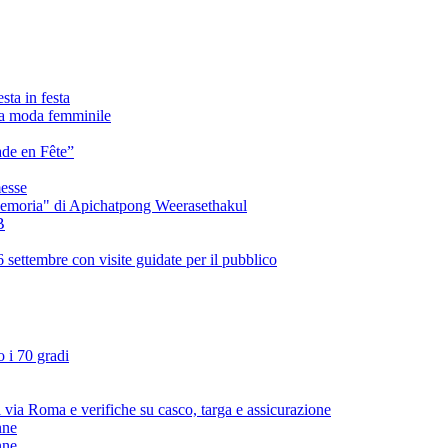
esta in festa
lla moda femminile
ade en Fête”
messe
Memoria" di Apichatpong Weerasethakul
B
 settembre con visite guidate per il pubblico
o i 70 gradi
 di via Roma e verifiche su casco, targa e assicurazione
nne
nne