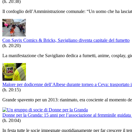
(h. 20:38)
Il cordoglio dell’Amministrazione comunale: “Un uomo che ha lasciat
Con Savix Comics & Bricks, Savigliano diventa capitale del fumetto
(h. 20:20)
La manifestazione che Savigliano dedica a fumetti, anime, cosplay, gio
Malore per dodicenne dell’Albese durante torneo a Ceva: trasportato in
(h. 20:15)
Grande spavento per un 2013: rianimato, era cosciente al momento del t
Donne per la Granda: 15 anni per l’associazione al femminile guidat
(h. 20:04)
In festa tutte le socie impegnate quotidianamente per far crescere il terr