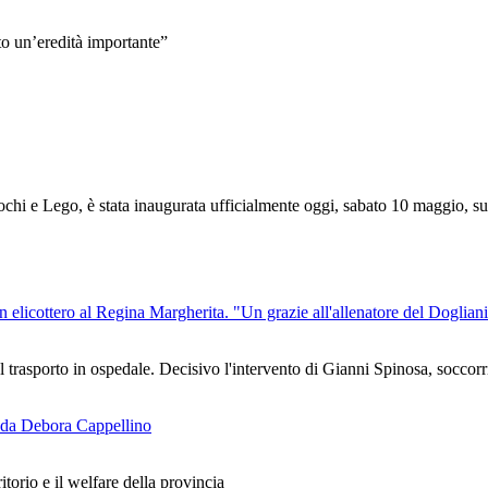
o un’eredità importante”
chi e Lego, è stata inaugurata ufficialmente oggi, sabato 10 maggio, sul
 elicottero al Regina Margherita. "Un grazie all'allenatore del Dogliani
rasporto in ospedale. Decisivo l'intervento di Gianni Spinosa, soccorrit
a da Debora Cappellino
itorio e il welfare della provincia