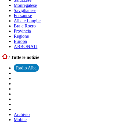
Saluzzese
Monregalese
Saviglianese
Fossanese
Alba e Langhe
Bra e Roero
Provincia
Regione
Europa
ABBONATI
/
Tutte le notizie
Radio Alba
Archivio
Mobile