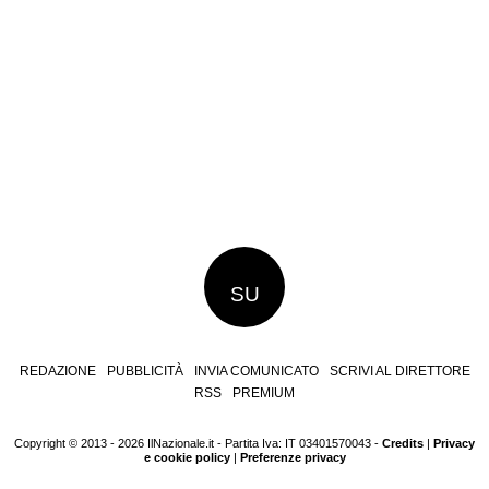
SU
REDAZIONE
PUBBLICITÀ
INVIA COMUNICATO
SCRIVI AL DIRETTORE
RSS
PREMIUM
Copyright © 2013 - 2026 IlNazionale.it - Partita Iva: IT 03401570043 -
Credits
|
Privacy
e cookie policy
|
Preferenze privacy