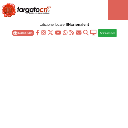
Edizione locale
IlNazionale.it
Radio Alba
ABBONATI