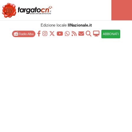
Edizione locale
IlNazionale.it
Radio Alba
ABBONATI