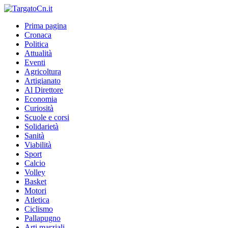
Prima pagina
Cronaca
Politica
Attualità
Eventi
Agricoltura
Artigianato
Al Direttore
Economia
Curiosità
Scuole e corsi
Solidarietà
Sanità
Viabilità
Sport
Calcio
Volley
Basket
Motori
Atletica
Ciclismo
Pallapugno
Arti marziali