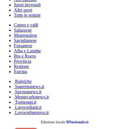
Sport invernali
Altri sport
Tutte le notizie
Cuneo e valli
Saluzzese
Monregalese
Saviglianese
Fossanese
Alba e Langhe
Bra e Roero
Provincia
Regione
Europa
Rubriche
Sanremonews.it
Savonanews.it
Montecarlonews.it
Torinoggi.it
Lavocediasti.it
Lavocedigenova.it
Edizione locale
IlNazionale.it