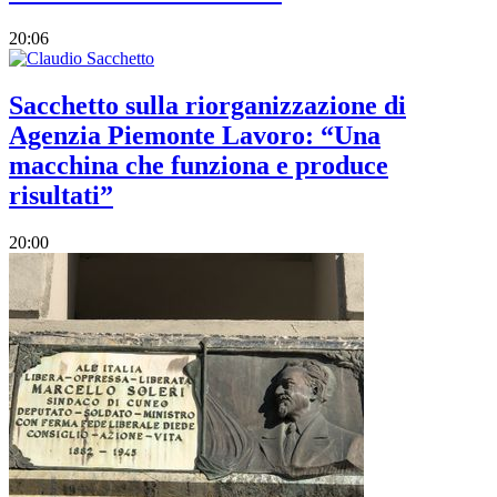
20:06
Sacchetto sulla riorganizzazione di
Agenzia Piemonte Lavoro: “Una
macchina che funziona e produce
risultati”
20:00